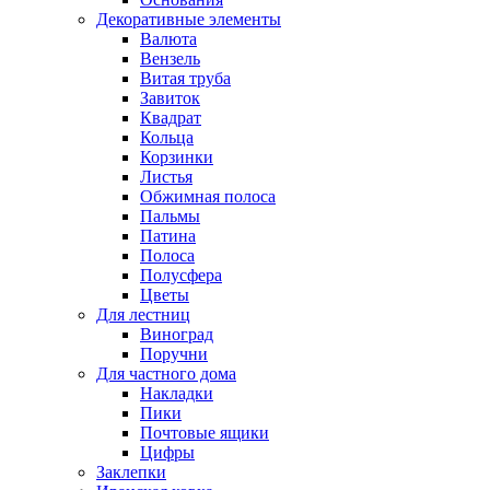
Декоративные элементы
Валюта
Вензель
Витая труба
Завиток
Квадрат
Кольца
Корзинки
Листья
Обжимная полоса
Пальмы
Патина
Полоса
Полусфера
Цветы
Для лестниц
Виноград
Поручни
Для частного дома
Накладки
Пики
Почтовые ящики
Цифры
Заклепки