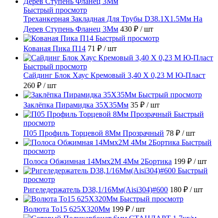
Быстрый просмотр
Треханкерная Закладная Для Трубы D38.1Х1.5Мм На
Дерев Ступень Фланец 3Мм
430 ₽
/ шт
Быстрый просмотр
Кованая Пика П14
71 ₽
/ шт
Быстрый просмотр
Сайдинг Блок Хаус Кремовый 3,40 Х 0,23 М Ю-Пласт
260 ₽
/ шт
Быстрый просмотр
Заклёпка Пирамидка 35X35Мм
35 ₽
/ шт
Быстрый
просмотр
П05 Профиль Торцевой 8Мм Прозрачный
78 ₽
/ шт
Быстрый
просмотр
Полоса Обжимная 14Ммх2М 4Мм 2Бортика
199 ₽
/ шт
Быстрый
просмотр
Ригеледержатель D38,1/16Мм(Aisi304)#600
180 ₽
/ шт
Быстрый просмотр
Волюта То15 625X320Мм
199 ₽
/ шт