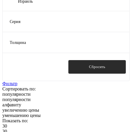
Израиль
Гранат
Показать ещё 12
Серия
Киви
Колибри
Толщина
Практичный
1.5
Смарт
2
Стандарт ГОСТ
3
Показать
Сбросить
Показать ещё 3
4
5
Фильтр
Сортировать по:
Показать ещё 6
популярности
популярности
алфавиту
увеличению цены
уменьшению цены
Показать по:
30
30