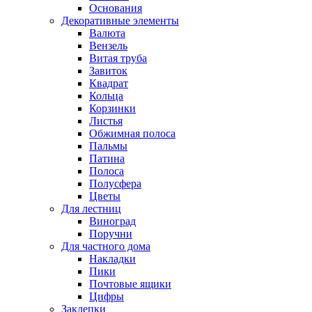
Основания
Декоративные элементы
Валюта
Вензель
Витая труба
Завиток
Квадрат
Кольца
Корзинки
Листья
Обжимная полоса
Пальмы
Патина
Полоса
Полусфера
Цветы
Для лестниц
Виноград
Поручни
Для частного дома
Накладки
Пики
Почтовые ящики
Цифры
Заклепки