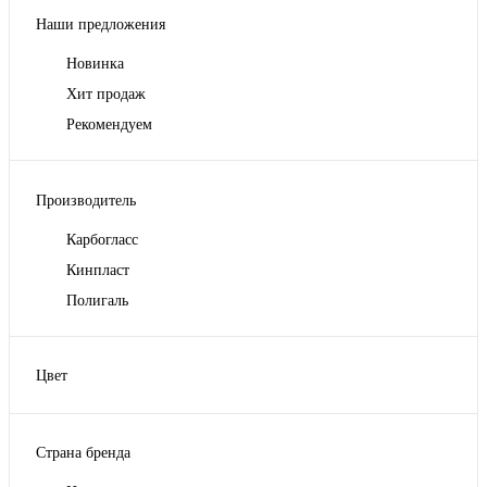
Наши предложения
Новинка
Хит продаж
Рекомендуем
Производитель
Карбогласс
Кинпласт
Полигаль
Цвет
Белый
Бирюзовый
Страна бренда
Бронзовый
Голубой