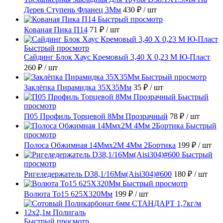
Дерев Ступень Фланец 3Мм
430 ₽
/ шт
Быстрый просмотр
Кованая Пика П14
71 ₽
/ шт
Быстрый просмотр
Сайдинг Блок Хаус Кремовый 3,40 Х 0,23 М Ю-Пласт
260 ₽
/ шт
Быстрый просмотр
Заклёпка Пирамидка 35X35Мм
35 ₽
/ шт
Быстрый
просмотр
П05 Профиль Торцевой 8Мм Прозрачный
78 ₽
/ шт
Быстрый
просмотр
Полоса Обжимная 14Ммх2М 4Мм 2Бортика
199 ₽
/ шт
Быстрый
просмотр
Ригеледержатель D38,1/16Мм(Aisi304)#600
180 ₽
/ шт
Быстрый просмотр
Волюта То15 625X320Мм
199 ₽
/ шт
Быстрый просмотр