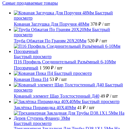
Самые продаваемые товары
Быстрый
просмотр
Кованая Заглушка Для Поручня 48Мм
378 ₽
/ шт
Быстрый
просмотр
Труба Обжатая По Граням 20X20Мм
520 ₽
/ шт
Быстрый просмотр
П16 Профиль Соединительный Разъёмный 6-10Мм
Прозрачный
1 590 ₽
/ шт
Быстрый просмотр
Кованая Пика П4
53 ₽
/ шт
Быстрый
просмотр
Кованый элемент Шар Толстостенный Д40
49 ₽
/ шт
Быстрый просмотр
Заклёпка Пирамидка 40X40Мм
41 ₽
/ шт
Быстрый просмотр
Треханкерная Закладная Для Трубы D38.1Х1.5Мм На