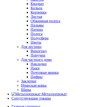
Квадрат
Кольца
Корзинки
Листья
Обжимная полоса
Пальмы
Патина
Полоса
Полусфера
Цветы
Для лестниц
Виноград
Поручни
Для частного дома
Накладки
Пики
Почтовые ящики
Цифры
Заклепки
Иранская ковка
Шары
Металлопрокат
Сопутствующие товары
Главная страница