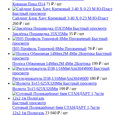
Кованая Пика П14
71 ₽
/ шт
Быстрый просмотр
Сайдинг Блок Хаус Кремовый 3,40 Х 0,23 М Ю-Пласт
260 ₽
/ шт
Быстрый просмотр
Заклёпка Пирамидка 35X35Мм
35 ₽
/ шт
Быстрый
просмотр
П05 Профиль Торцевой 8Мм Прозрачный
78 ₽
/ шт
Быстрый
просмотр
Полоса Обжимная 14Ммх2М 4Мм 2Бортика
199 ₽
/ шт
Быстрый
просмотр
Ригеледержатель D38,1/16Мм(Aisi304)#600
180 ₽
/ шт
Быстрый просмотр
Волюта То15 625X320Мм
199 ₽
/ шт
Быстрый просмотр
Сотовый Поликарбонат 6мм СТАНДАРТ 1,7кг/м
12х2,1м Полигаль
23 940 ₽
/ шт