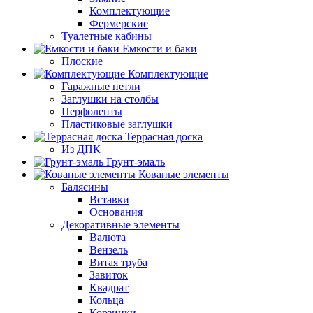
Комплектующие
Фермерские
Туалетные кабины
Емкости и баки
Плоские
Комплектующие
Гаражные петли
Заглушки на столбы
Перфоленты
Пластиковые заглушки
Террасная доска
Из ДПК
Грунт-эмаль
Кованые элементы
Балясины
Вставки
Основания
Декоративные элементы
Валюта
Вензель
Витая труба
Завиток
Квадрат
Кольца
Корзинки