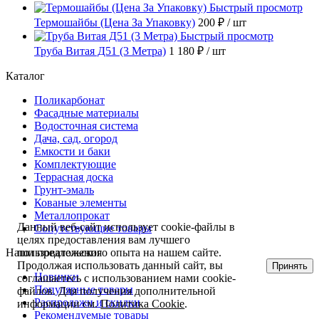
Быстрый просмотр
Термошайбы (Цена За Упаковку)
200 ₽
/ шт
Быстрый просмотр
Труба Витая Д51 (3 Метра)
1 180 ₽
/ шт
Каталог
Поликарбонат
Фасадные материалы
Водосточная система
Дача, сад, огород
Емкости и баки
Комплектующие
Террасная доска
Грунт-эмаль
Кованые элементы
Металлопрокат
Данный веб-сайт использует cookie-файлы в
Сопутствующие товары
целях предоставления вам лучшего
Наши предложения
пользовательского опыта на нашем сайте.
Продолжая использовать данный сайт, вы
Принять
Новинки
соглашаетесь с использованием нами cookie-
Популярные товары
файлов. Для получения дополнительной
Распродажи и скидки
информации см.
Политика Cookie
.
Рекомендуемые товары