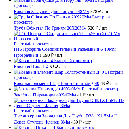
Быстрый
просмотр
Кованая Заглушка Для Поручня 48Мм
378 ₽
/ шт
Быстрый
просмотр
Труба Обжатая По Граням 20X20Мм
520 ₽
/ шт
Быстрый просмотр
П16 Профиль Соединительный Разъёмный 6-10Мм
Прозрачный
1 590 ₽
/ шт
Быстрый просмотр
Кованая Пика П4
53 ₽
/ шт
Быстрый
просмотр
Кованый элемент Шар Толстостенный Д40
49 ₽
/ шт
Быстрый просмотр
Заклёпка Пирамидка 40X40Мм
41 ₽
/ шт
Быстрый просмотр
Треханкерная Закладная Для Трубы D38.1Х1.5Мм На
Дерев Ступень Фланец 3Мм
430 ₽
/ шт
Быстрый просмотр