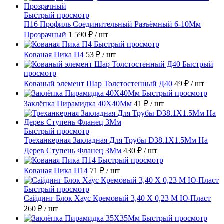
Быстрый просмотр
П16 Профиль Соединительный Разъёмный 6-10Мм
Прозрачный
1 590 ₽
/ шт
Быстрый просмотр
Кованая Пика П4
53 ₽
/ шт
Быстрый
просмотр
Кованый элемент Шар Толстостенный Д40
49 ₽
/ шт
Быстрый просмотр
Заклёпка Пирамидка 40X40Мм
41 ₽
/ шт
Быстрый просмотр
Треханкерная Закладная Для Трубы D38.1Х1.5Мм На
Дерев Ступень Фланец 3Мм
430 ₽
/ шт
Быстрый просмотр
Кованая Пика П14
71 ₽
/ шт
Быстрый просмотр
Сайдинг Блок Хаус Кремовый 3,40 Х 0,23 М Ю-Пласт
260 ₽
/ шт
Быстрый просмотр