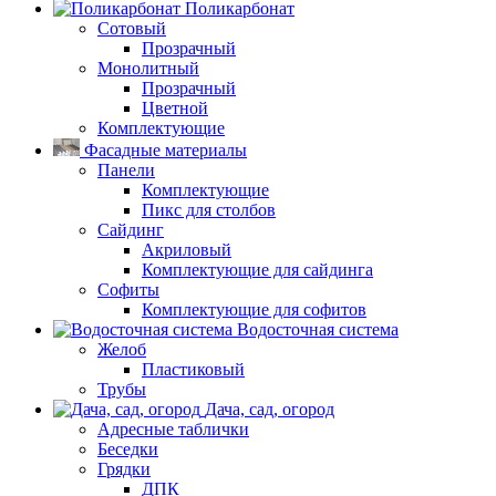
Поликарбонат
Сотовый
Прозрачный
Монолитный
Прозрачный
Цветной
Комплектующие
Фасадные материалы
Панели
Комплектующие
Пикс для столбов
Сайдинг
Акриловый
Комплектующие для сайдинга
Софиты
Комплектующие для софитов
Водосточная система
Желоб
Пластиковый
Трубы
Дача, сад, огород
Адресные таблички
Беседки
Грядки
ДПК