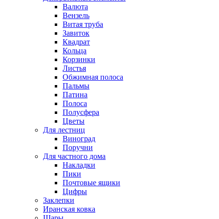
Валюта
Вензель
Витая труба
Завиток
Квадрат
Кольца
Корзинки
Листья
Обжимная полоса
Пальмы
Патина
Полоса
Полусфера
Цветы
Для лестниц
Виноград
Поручни
Для частного дома
Накладки
Пики
Почтовые ящики
Цифры
Заклепки
Иранская ковка
Шары