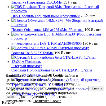
Заклёпка Пирамидка 35X35Мм
35 ₽
/ шт
Быстрый
просмотр
П05 Профиль Торцевой 8Мм Прозрачный
78 ₽
/ шт
Быстрый
просмотр
Полоса Обжимная 14Ммх2М 4Мм 2Бортика
199 ₽
/ шт
Быстрый
просмотр
Ригеледержатель D38,1/16Мм(Aisi304)#600
180 ₽
/ шт
Быстрый просмотр
Волюта То15 625X320Мм
199 ₽
/ шт
Быстрый просмотр
Сотовый Поликарбонат 6мм СТАНДАРТ 1,7кг/м
12х2,1м Полигаль
23 940 ₽
/ шт
Данный веб-сайт использует cookie-файлы в
Быстрый просмотр
целях предоставления вам лучшего
пользовательского опыта на нашем сайте.
Термошайбы (Цена За Упаковку)
200 ₽
/ шт
Продолжая использовать данный сайт, вы
Принять
Быстрый просмотр
соглашаетесь с использованием нами cookie-
Труба Витая Д51 (3 Метра)
1 180 ₽
/ шт
файлов. Для получения дополнительной
информации см.
Политика Cookie
.
Каталог