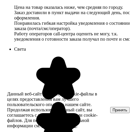
Цена на товар оказалась ниже, чем средняя по городу.
Заказ доставили в пункт выдачи на следующий день, пос
оформления.
Понравилась гибкая настройка уведомления о состоянии
заказа (почта/смс/оператор).
Работу операторов call-центра оценить не могу, т.к.
уведомления о готовности заказа получал по почте и смс.
Света
Данный веб-сайт использует cookie-файлы в
целях предоставления вам лучшего
пользовательского опыта на нашем сайте.
Продолжая использовать данный сайт, вы
Принять
соглашаетесь с использованием нами cookie-
файлов. Для получения дополнительной
информации см.
Политика Cookie
.