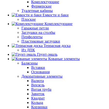
Комплектующие
Фермерские
Туалетные кабины
Емкости и баки
Плоские
Комплектующие
Гаражные петли
Заглушки на столбы
Перфоленты
Пластиковые заглушки
Террасная доска
Из ДПК
Грунт-эмаль
Кованые элементы
Балясины
Вставки
Основания
Декоративные элементы
Валюта
Вензель
Витая труба
Завиток
Квадрат
Кольца
Корзинки