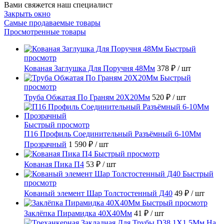
Вами свяжется наш специалист
Закрыть окно
Самые продаваемые товары
Просмотренные товары
Быстрый
просмотр
Кованая Заглушка Для Поручня 48Мм
378 ₽
/ шт
Быстрый
просмотр
Труба Обжатая По Граням 20X20Мм
520 ₽
/ шт
Быстрый просмотр
П16 Профиль Соединительный Разъёмный 6-10Мм
Прозрачный
1 590 ₽
/ шт
Быстрый просмотр
Кованая Пика П4
53 ₽
/ шт
Быстрый
просмотр
Кованый элемент Шар Толстостенный Д40
49 ₽
/ шт
Быстрый просмотр
Заклёпка Пирамидка 40X40Мм
41 ₽
/ шт