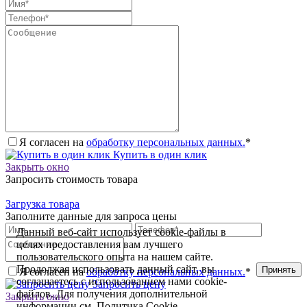
Я согласен на
обработку персональных данных.
*
Купить в один клик
Закрыть окно
Запросить стоимость товара
Загрузка товара
Заполните данные для запроса цены
Данный веб-сайт использует cookie-файлы в
целях предоставления вам лучшего
пользовательского опыта на нашем сайте.
Продолжая использовать данный сайт, вы
Принять
Я согласен на
обработку персональных данных.
*
соглашаетесь с использованием нами cookie-
Запросить цену
файлов. Для получения дополнительной
Закрыть окно
информации см.
Политика Cookie
.