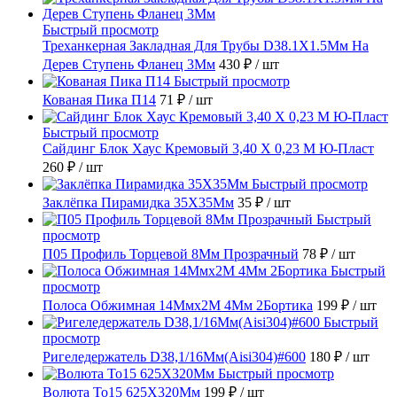
Быстрый просмотр
Треханкерная Закладная Для Трубы D38.1Х1.5Мм На
Дерев Ступень Фланец 3Мм
430 ₽
/ шт
Быстрый просмотр
Кованая Пика П14
71 ₽
/ шт
Быстрый просмотр
Сайдинг Блок Хаус Кремовый 3,40 Х 0,23 М Ю-Пласт
260 ₽
/ шт
Быстрый просмотр
Заклёпка Пирамидка 35X35Мм
35 ₽
/ шт
Быстрый
просмотр
П05 Профиль Торцевой 8Мм Прозрачный
78 ₽
/ шт
Быстрый
просмотр
Полоса Обжимная 14Ммх2М 4Мм 2Бортика
199 ₽
/ шт
Быстрый
просмотр
Ригеледержатель D38,1/16Мм(Aisi304)#600
180 ₽
/ шт
Быстрый просмотр
Волюта То15 625X320Мм
199 ₽
/ шт