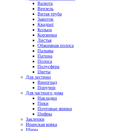
Валюта
Вензель
Витая труба
Завиток
Квадрат
Кольца
Корзинки
Листья
Обжимная полоса
Пальмы
Патина
Полоса
Полусфера
Цветы
Для лестниц
Виноград
Поручни
Для частного дома
Накладки
Пики
Почтовые ящики
Цифры
Заклепки
Иранская ковка
Шары