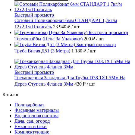
Быстрый просмотр
Сотовый Поликарбонат 6мм СТАНДАРТ 1,7кг/м
12х2,1м Полигаль
23 940 ₽
/ шт
Быстрый просмотр
Термошайбы (Цена За Упаковку)
200 ₽
/ шт
Быстрый просмотр
Труба Витая Д51 (3 Метра)
1 180 ₽
/ шт
Быстрый просмотр
Треханкерная Закладная Для Трубы D38.1Х1.5Мм На
Дерев Ступень Фланец 3Мм
430 ₽
/ шт
Каталог
Поликарбонат
Фасадные материалы
Водосточная система
Дача, сад, огород
Емкости и баки
Комплектующие