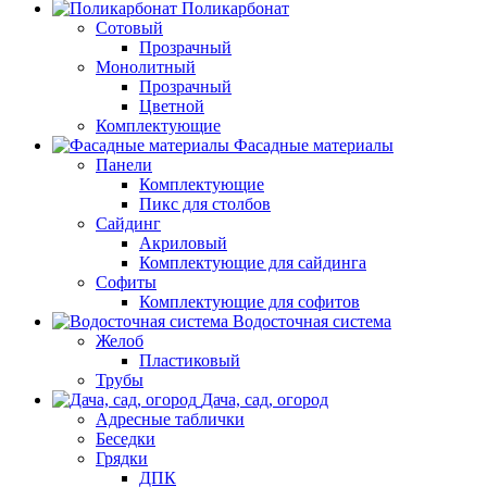
Поликарбонат
Сотовый
Прозрачный
Монолитный
Прозрачный
Цветной
Комплектующие
Фасадные материалы
Панели
Комплектующие
Пикс для столбов
Сайдинг
Акриловый
Комплектующие для сайдинга
Софиты
Комплектующие для софитов
Водосточная система
Желоб
Пластиковый
Трубы
Дача, сад, огород
Адресные таблички
Беседки
Грядки
ДПК