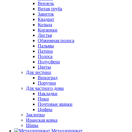
Вензель
Витая труба
Завиток
Квадрат
Кольца
Корзинки
Листья
Обжимная полоса
Пальмы
Патина
Полоса
Полусфера
Цветы
Для лестниц
Виноград
Поручни
Для частного дома
Накладки
Пики
Почтовые ящики
Цифры
Заклепки
Иранская ковка
Шары
Металлопрокат