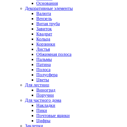
Основания
Декоративные элементы
Валюта
Вензель
Витая труба
Завиток
Квадрат
Кольца
Корзинки
Листья
Обжимная полоса
Пальмы
Патина
Полоса
Полусфера
Цветы
Для лестниц
Виноград
Поручни
Для частного дома
Накладки
Пики
Почтовые ящики
Цифры
Заклепки