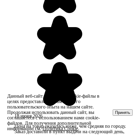
Данный веб-сайт использует cookie-файлы в
целях предоставления вам лучшего
пользовательского опыта на нашем сайте.
Продолжая использовать данный сайт, вы
Принять
18 июня 2026
соглашаетесь с использованием нами cookie-
файлов. Для получения дополнительной
Цена на товар оказалась ниже, чем средняя по городу.
информации см.
Политика Cookie
.
Заказ доставили в пункт выдачи на следующий день,