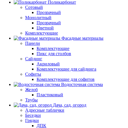
Поликарбонат
Сотовый
Прозрачный
Монолитный
Прозрачный
Цветной
Комплектующие
Фасадные материалы
Панели
Комплектующие
Пикс для столбов
Сайдинг
Акриловый
Комплектующие для сайдинга
Софиты
Комплектующие для софитов
Водосточная система
Желоб
Пластиковый
Трубы
Дача, сад, огород
Адресные таблички
Беседки
Грядки
ДПК