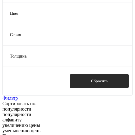
Цвет
Бронзовый
Графит
Серия
Коричневый
Стандарт ГОСТ
Прозрачный
Толщина
1.5
2
3
Показать
Сбросить
4
5
Фильтр
Сортировать по:
популярности
популярности
алфавиту
увеличению цены
уменьшению цены