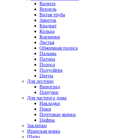
Валюта
Вензель
Витая труба
Завиток
Квадрат
Кольца
Корзинки
Листья
Обжимная полоса
Пальмы
Патина
Полоса
Полусфера
Цветы
Для лестниц
Виноград
Поручни
Для частного дома
Накладки
Пики
Почтовые ящики
Цифры
Заклепки
Иранская ковка
Шары