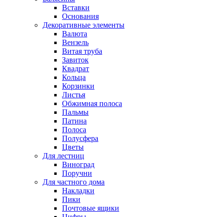
Вставки
Основания
Декоративные элементы
Валюта
Вензель
Витая труба
Завиток
Квадрат
Кольца
Корзинки
Листья
Обжимная полоса
Пальмы
Патина
Полоса
Полусфера
Цветы
Для лестниц
Виноград
Поручни
Для частного дома
Накладки
Пики
Почтовые ящики
Цифры