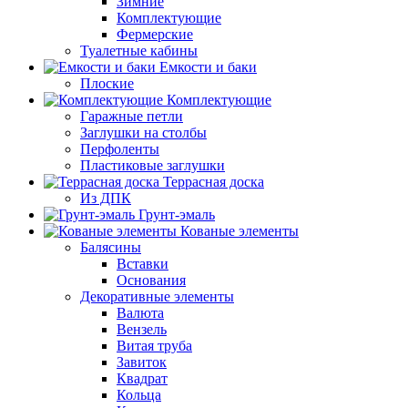
Зимние
Комплектующие
Фермерские
Туалетные кабины
Емкости и баки
Плоские
Комплектующие
Гаражные петли
Заглушки на столбы
Перфоленты
Пластиковые заглушки
Террасная доска
Из ДПК
Грунт-эмаль
Кованые элементы
Балясины
Вставки
Основания
Декоративные элементы
Валюта
Вензель
Витая труба
Завиток
Квадрат
Кольца