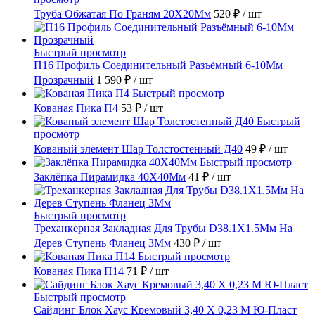
Труба Обжатая По Граням 20X20Мм
520 ₽
/ шт
Быстрый просмотр
П16 Профиль Соединительный Разъёмный 6-10Мм
Прозрачный
1 590 ₽
/ шт
Быстрый просмотр
Кованая Пика П4
53 ₽
/ шт
Быстрый
просмотр
Кованый элемент Шар Толстостенный Д40
49 ₽
/ шт
Быстрый просмотр
Заклёпка Пирамидка 40X40Мм
41 ₽
/ шт
Быстрый просмотр
Треханкерная Закладная Для Трубы D38.1Х1.5Мм На
Дерев Ступень Фланец 3Мм
430 ₽
/ шт
Быстрый просмотр
Кованая Пика П14
71 ₽
/ шт
Быстрый просмотр
Сайдинг Блок Хаус Кремовый 3,40 Х 0,23 М Ю-Пласт