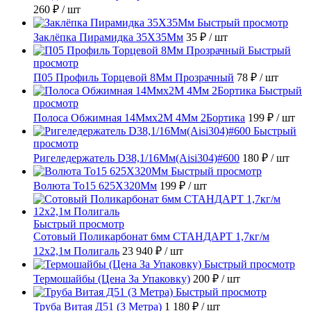
260 ₽
/ шт
Быстрый просмотр
Заклёпка Пирамидка 35X35Мм
35 ₽
/ шт
Быстрый
просмотр
П05 Профиль Торцевой 8Мм Прозрачный
78 ₽
/ шт
Быстрый
просмотр
Полоса Обжимная 14Ммх2М 4Мм 2Бортика
199 ₽
/ шт
Быстрый
просмотр
Ригеледержатель D38,1/16Мм(Aisi304)#600
180 ₽
/ шт
Быстрый просмотр
Волюта То15 625X320Мм
199 ₽
/ шт
Быстрый просмотр
Сотовый Поликарбонат 6мм СТАНДАРТ 1,7кг/м
12х2,1м Полигаль
23 940 ₽
/ шт
Быстрый просмотр
Термошайбы (Цена За Упаковку)
200 ₽
/ шт
Быстрый просмотр
Труба Витая Д51 (3 Метра)
1 180 ₽
/ шт