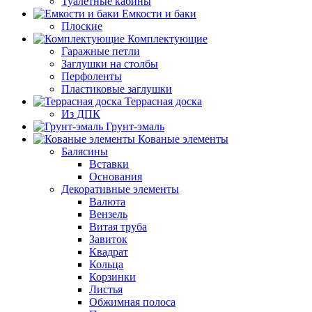
Туалетные кабины
Емкости и баки
Плоские
Комплектующие
Гаражные петли
Заглушки на столбы
Перфоленты
Пластиковые заглушки
Террасная доска
Из ДПК
Грунт-эмаль
Кованые элементы
Балясины
Вставки
Основания
Декоративные элементы
Валюта
Вензель
Витая труба
Завиток
Квадрат
Кольца
Корзинки
Листья
Обжимная полоса