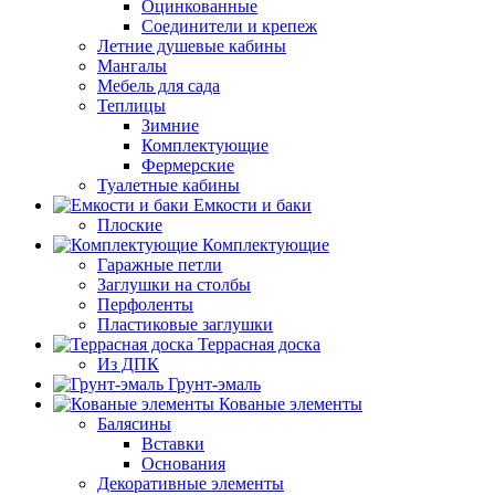
Оцинкованные
Соединители и крепеж
Летние душевые кабины
Мангалы
Мебель для сада
Теплицы
Зимние
Комплектующие
Фермерские
Туалетные кабины
Емкости и баки
Плоские
Комплектующие
Гаражные петли
Заглушки на столбы
Перфоленты
Пластиковые заглушки
Террасная доска
Из ДПК
Грунт-эмаль
Кованые элементы
Балясины
Вставки
Основания
Декоративные элементы