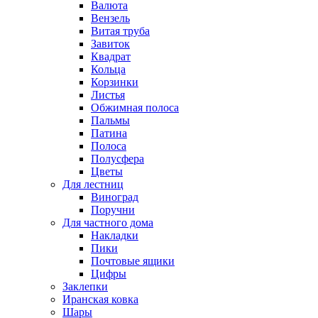
Валюта
Вензель
Витая труба
Завиток
Квадрат
Кольца
Корзинки
Листья
Обжимная полоса
Пальмы
Патина
Полоса
Полусфера
Цветы
Для лестниц
Виноград
Поручни
Для частного дома
Накладки
Пики
Почтовые ящики
Цифры
Заклепки
Иранская ковка
Шары