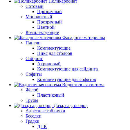
Поликарбонат
Сотовый
Прозрачный
Монолитный
Прозрачный
Цветной
Комплектующие
Фасадные материалы
Панели
Комплектующие
Пикс для столбов
Сайдинг
Акриловый
Комплектующие для сайдинга
Софиты
Комплектующие для софитов
Водосточная система
Желоб
Пластиковый
Трубы
Дача, сад, огород
Адресные таблички
Беседки
Грядки
ДПК