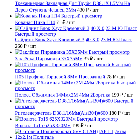
Треханкерная Закладная Для Трубы D38.1Х1.5Мм На
Дерев Ступень Фланец 3Мм
430 ₽
/ шт
Быстрый просмотр
Кованая Пика П14
71 ₽
/ шт
Быстрый просмотр
Сайдинг Блок Хаус Кремовый 3,40 Х 0,23 М Ю-Пласт
260 ₽
/ шт
Быстрый просмотр
Заклёпка Пирамидка 35X35Мм
35 ₽
/ шт
Быстрый
просмотр
П05 Профиль Торцевой 8Мм Прозрачный
78 ₽
/ шт
Быстрый
просмотр
Полоса Обжимная 14Ммх2М 4Мм 2Бортика
199 ₽
/ шт
Быстрый
просмотр
Ригеледержатель D38,1/16Мм(Aisi304)#600
180 ₽
/ шт
Быстрый просмотр
Волюта То15 625X320Мм
199 ₽
/ шт