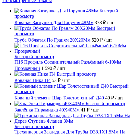
Просмотренные товары
Быстрый
просмотр
Кованая Заглушка Для Поручня 48Мм
378 ₽
/ шт
Быстрый
просмотр
Труба Обжатая По Граням 20X20Мм
520 ₽
/ шт
Быстрый просмотр
П16 Профиль Соединительный Разъёмный 6-10Мм
Прозрачный
1 590 ₽
/ шт
Быстрый просмотр
Кованая Пика П4
53 ₽
/ шт
Быстрый
просмотр
Кованый элемент Шар Толстостенный Д40
49 ₽
/ шт
Быстрый просмотр
Заклёпка Пирамидка 40X40Мм
41 ₽
/ шт
Быстрый просмотр
Треханкерная Закладная Для Трубы D38.1Х1.5Мм На