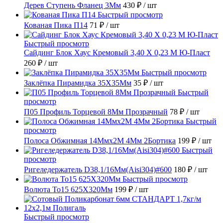
Дерев Ступень Фланец 3Мм
430 ₽
/ шт
Быстрый просмотр
Кованая Пика П14
71 ₽
/ шт
Быстрый просмотр
Сайдинг Блок Хаус Кремовый 3,40 Х 0,23 М Ю-Пласт
260 ₽
/ шт
Быстрый просмотр
Заклёпка Пирамидка 35X35Мм
35 ₽
/ шт
Быстрый
просмотр
П05 Профиль Торцевой 8Мм Прозрачный
78 ₽
/ шт
Быстрый
просмотр
Полоса Обжимная 14Ммх2М 4Мм 2Бортика
199 ₽
/ шт
Быстрый
просмотр
Ригеледержатель D38,1/16Мм(Aisi304)#600
180 ₽
/ шт
Быстрый просмотр
Волюта То15 625X320Мм
199 ₽
/ шт
Быстрый просмотр