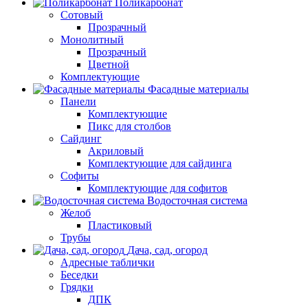
Поликарбонат
Сотовый
Прозрачный
Монолитный
Прозрачный
Цветной
Комплектующие
Фасадные материалы
Панели
Комплектующие
Пикс для столбов
Сайдинг
Акриловый
Комплектующие для сайдинга
Софиты
Комплектующие для софитов
Водосточная система
Желоб
Пластиковый
Трубы
Дача, сад, огород
Адресные таблички
Беседки
Грядки
ДПК