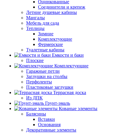
Оцинкованные
Соединители и крепеж
Летние душевые кабины
Мангалы
Мебель для сада
Теплицы
Зимние
Комплектующие
Фермерские
Туалетные кабины
Емкости и баки
Плоские
Комплектующие
Гаражные петли
Заглушки на столбы
Перфоленты
Пластиковые заглушки
Террасная доска
Из ДПК
Грунт-эмаль
Кованые элементы
Балясины
Вставки
Основания
Декоративные элементы