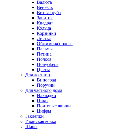
Валюта
Вензель
Витая труба
Завиток
Квадрат
Кольца
Корзинки
Листья
Обжимная полоса
Пальмы
Патина
Полоса
Полусфера
Цветы
Для лестниц
Виноград
Поручни
Для частного дома
Накладки
Пики
Почтовые ящики
Цифры
Заклепки
Иранская ковка
Шары