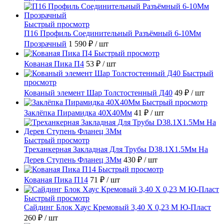
Быстрый просмотр
П16 Профиль Соединительный Разъёмный 6-10Мм
Прозрачный
1 590 ₽
/ шт
Быстрый просмотр
Кованая Пика П4
53 ₽
/ шт
Быстрый
просмотр
Кованый элемент Шар Толстостенный Д40
49 ₽
/ шт
Быстрый просмотр
Заклёпка Пирамидка 40X40Мм
41 ₽
/ шт
Быстрый просмотр
Треханкерная Закладная Для Трубы D38.1Х1.5Мм На
Дерев Ступень Фланец 3Мм
430 ₽
/ шт
Быстрый просмотр
Кованая Пика П14
71 ₽
/ шт
Быстрый просмотр
Сайдинг Блок Хаус Кремовый 3,40 Х 0,23 М Ю-Пласт
260 ₽
/ шт