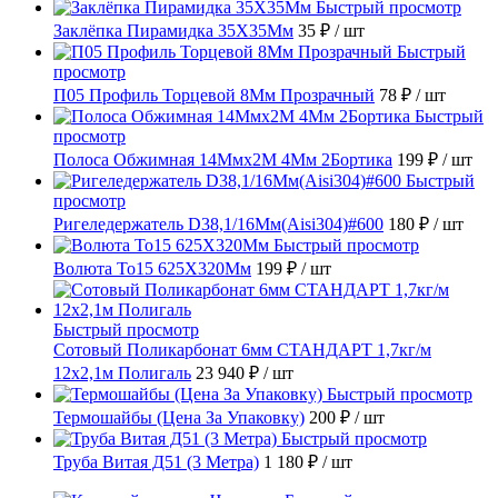
Быстрый просмотр
Заклёпка Пирамидка 35X35Мм
35 ₽
/ шт
Быстрый
просмотр
П05 Профиль Торцевой 8Мм Прозрачный
78 ₽
/ шт
Быстрый
просмотр
Полоса Обжимная 14Ммх2М 4Мм 2Бортика
199 ₽
/ шт
Быстрый
просмотр
Ригеледержатель D38,1/16Мм(Aisi304)#600
180 ₽
/ шт
Быстрый просмотр
Волюта То15 625X320Мм
199 ₽
/ шт
Быстрый просмотр
Сотовый Поликарбонат 6мм СТАНДАРТ 1,7кг/м
12х2,1м Полигаль
23 940 ₽
/ шт
Быстрый просмотр
Термошайбы (Цена За Упаковку)
200 ₽
/ шт
Быстрый просмотр
Труба Витая Д51 (3 Метра)
1 180 ₽
/ шт