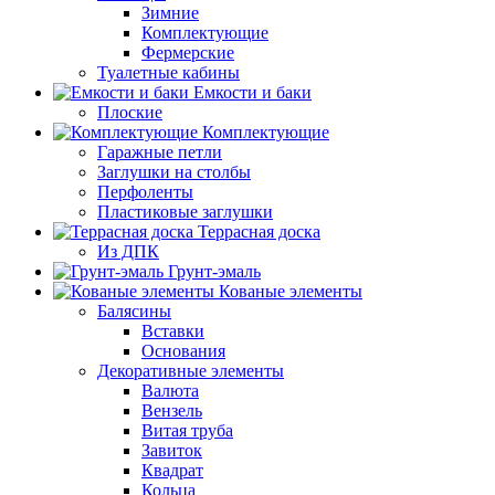
Зимние
Комплектующие
Фермерские
Туалетные кабины
Емкости и баки
Плоские
Комплектующие
Гаражные петли
Заглушки на столбы
Перфоленты
Пластиковые заглушки
Террасная доска
Из ДПК
Грунт-эмаль
Кованые элементы
Балясины
Вставки
Основания
Декоративные элементы
Валюта
Вензель
Витая труба
Завиток
Квадрат
Кольца