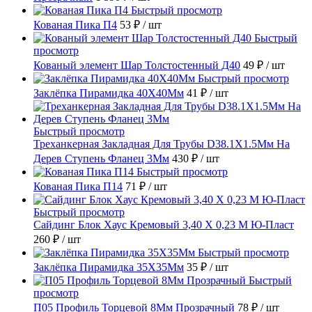
Быстрый просмотр
Кованая Пика П4
53 ₽
/ шт
Быстрый
просмотр
Кованый элемент Шар Толстостенный Д40
49 ₽
/ шт
Быстрый просмотр
Заклёпка Пирамидка 40X40Мм
41 ₽
/ шт
Быстрый просмотр
Треханкерная Закладная Для Трубы D38.1Х1.5Мм На
Дерев Ступень Фланец 3Мм
430 ₽
/ шт
Быстрый просмотр
Кованая Пика П14
71 ₽
/ шт
Быстрый просмотр
Сайдинг Блок Хаус Кремовый 3,40 Х 0,23 М Ю-Пласт
260 ₽
/ шт
Быстрый просмотр
Заклёпка Пирамидка 35X35Мм
35 ₽
/ шт
Быстрый
просмотр
П05 Профиль Торцевой 8Мм Прозрачный
78 ₽
/ шт