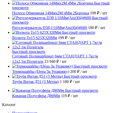
Быстрый
просмотр
Полоса Обжимная 14Ммх2М 4Мм 2Бортика
199 ₽
/ шт
Быстрый
просмотр
Ригеледержатель D38,1/16Мм(Aisi304)#600
180 ₽
/ шт
Быстрый просмотр
Волюта То15 625X320Мм
199 ₽
/ шт
Быстрый просмотр
Сотовый Поликарбонат 6мм СТАНДАРТ 1,7кг/м
12х2,1м Полигаль
23 940 ₽
/ шт
Быстрый просмотр
Термошайбы (Цена За Упаковку)
200 ₽
/ шт
Быстрый просмотр
Труба Витая Д51 (3 Метра)
1 180 ₽
/ шт
Быстрый просмотр
Кованая Полусфера Д80Мм
119 ₽
/ шт
Каталог