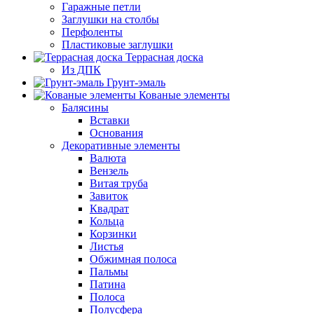
Гаражные петли
Заглушки на столбы
Перфоленты
Пластиковые заглушки
Террасная доска
Из ДПК
Грунт-эмаль
Кованые элементы
Балясины
Вставки
Основания
Декоративные элементы
Валюта
Вензель
Витая труба
Завиток
Квадрат
Кольца
Корзинки
Листья
Обжимная полоса
Пальмы
Патина
Полоса
Полусфера