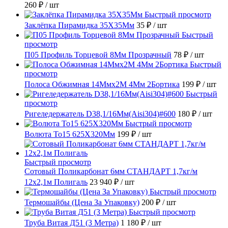
260 ₽
/ шт
Быстрый просмотр
Заклёпка Пирамидка 35X35Мм
35 ₽
/ шт
Быстрый
просмотр
П05 Профиль Торцевой 8Мм Прозрачный
78 ₽
/ шт
Быстрый
просмотр
Полоса Обжимная 14Ммх2М 4Мм 2Бортика
199 ₽
/ шт
Быстрый
просмотр
Ригеледержатель D38,1/16Мм(Aisi304)#600
180 ₽
/ шт
Быстрый просмотр
Волюта То15 625X320Мм
199 ₽
/ шт
Быстрый просмотр
Сотовый Поликарбонат 6мм СТАНДАРТ 1,7кг/м
12х2,1м Полигаль
23 940 ₽
/ шт
Быстрый просмотр
Термошайбы (Цена За Упаковку)
200 ₽
/ шт
Быстрый просмотр
Труба Витая Д51 (3 Метра)
1 180 ₽
/ шт