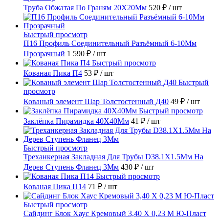
Труба Обжатая По Граням 20X20Мм
520 ₽
/ шт
Быстрый просмотр
П16 Профиль Соединительный Разъёмный 6-10Мм
Прозрачный
1 590 ₽
/ шт
Быстрый просмотр
Кованая Пика П4
53 ₽
/ шт
Быстрый
просмотр
Кованый элемент Шар Толстостенный Д40
49 ₽
/ шт
Быстрый просмотр
Заклёпка Пирамидка 40X40Мм
41 ₽
/ шт
Быстрый просмотр
Треханкерная Закладная Для Трубы D38.1Х1.5Мм На
Дерев Ступень Фланец 3Мм
430 ₽
/ шт
Быстрый просмотр
Кованая Пика П14
71 ₽
/ шт
Быстрый просмотр
Сайдинг Блок Хаус Кремовый 3,40 Х 0,23 М Ю-Пласт