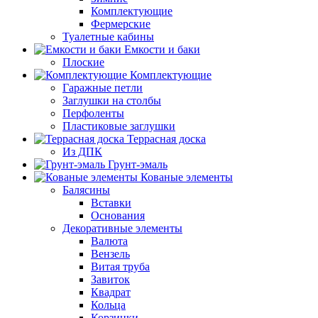
Комплектующие
Фермерские
Туалетные кабины
Емкости и баки
Плоские
Комплектующие
Гаражные петли
Заглушки на столбы
Перфоленты
Пластиковые заглушки
Террасная доска
Из ДПК
Грунт-эмаль
Кованые элементы
Балясины
Вставки
Основания
Декоративные элементы
Валюта
Вензель
Витая труба
Завиток
Квадрат
Кольца
Корзинки