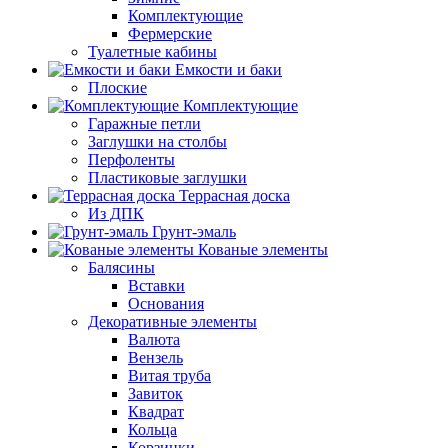
Комплектующие
Фермерские
Туалетные кабины
Емкости и баки
Плоские
Комплектующие
Гаражные петли
Заглушки на столбы
Перфоленты
Пластиковые заглушки
Террасная доска
Из ДПК
Грунт-эмаль
Кованые элементы
Балясины
Вставки
Основания
Декоративные элементы
Валюта
Вензель
Витая труба
Завиток
Квадрат
Кольца
Корзинки