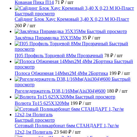
Кованая Пика П14
71 ₽
/ шт
Быстрый просмотр
Сайдинг Блок Хаус Кремовый 3,40 Х 0,23 М Ю-Пласт
260 ₽
/ шт
Быстрый просмотр
Заклёпка Пирамидка 35X35Мм
35 ₽
/ шт
Быстрый
просмотр
П05 Профиль Торцевой 8Мм Прозрачный
78 ₽
/ шт
Быстрый
просмотр
Полоса Обжимная 14Ммх2М 4Мм 2Бортика
199 ₽
/ шт
Быстрый
просмотр
Ригеледержатель D38,1/16Мм(Aisi304)#600
180 ₽
/ шт
Быстрый просмотр
Волюта То15 625X320Мм
199 ₽
/ шт
Быстрый просмотр
Сотовый Поликарбонат 6мм СТАНДАРТ 1,7кг/м
12х2,1м Полигаль
23 940 ₽
/ шт