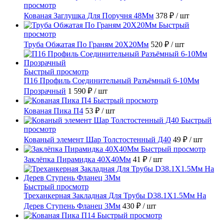
просмотр
Кованая Заглушка Для Поручня 48Мм
378 ₽
/ шт
Быстрый
просмотр
Труба Обжатая По Граням 20X20Мм
520 ₽
/ шт
Быстрый просмотр
П16 Профиль Соединительный Разъёмный 6-10Мм
Прозрачный
1 590 ₽
/ шт
Быстрый просмотр
Кованая Пика П4
53 ₽
/ шт
Быстрый
просмотр
Кованый элемент Шар Толстостенный Д40
49 ₽
/ шт
Быстрый просмотр
Заклёпка Пирамидка 40X40Мм
41 ₽
/ шт
Быстрый просмотр
Треханкерная Закладная Для Трубы D38.1Х1.5Мм На
Дерев Ступень Фланец 3Мм
430 ₽
/ шт
Быстрый просмотр