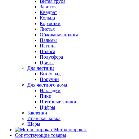
Витая труба
Завиток
Квадрат
Кольца
Корзинки
Листья
Обжимная полоса
Пальмы
Патина
Полоса
Полусфера
Цветы
Для лестниц
Виноград
Поручни
Для частного дома
Накладки
Пики
Почтовые ящики
Цифры
Заклепки
Иранская ковка
Шары
Металлопрокат
Сопутствующие товары