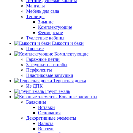
Летние душевые кабины
Мангалы
Мебель для сада
Теплицы
Зимние
Комплектующие
Фермерские
Туалетные кабины
Емкости и баки
Плоские
Комплектующие
Гаражные петли
Заглушки на столбы
Перфоленты
Пластиковые заглушки
Террасная доска
Из ДПК
Грунт-эмаль
Кованые элементы
Балясины
Вставки
Основания
Декоративные элементы
Валюта
Вензель