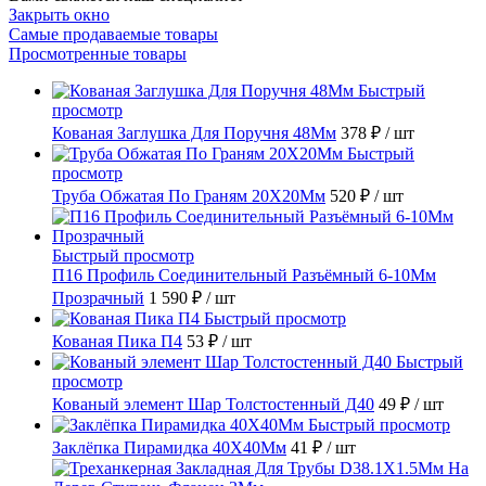
Закрыть окно
Самые продаваемые товары
Просмотренные товары
Быстрый
просмотр
Кованая Заглушка Для Поручня 48Мм
378 ₽
/ шт
Быстрый
просмотр
Труба Обжатая По Граням 20X20Мм
520 ₽
/ шт
Быстрый просмотр
П16 Профиль Соединительный Разъёмный 6-10Мм
Прозрачный
1 590 ₽
/ шт
Быстрый просмотр
Кованая Пика П4
53 ₽
/ шт
Быстрый
просмотр
Кованый элемент Шар Толстостенный Д40
49 ₽
/ шт
Быстрый просмотр
Заклёпка Пирамидка 40X40Мм
41 ₽
/ шт