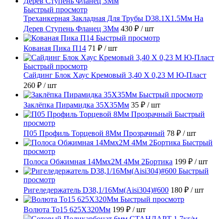
Быстрый просмотр
Треханкерная Закладная Для Трубы D38.1Х1.5Мм На
Дерев Ступень Фланец 3Мм
430 ₽
/ шт
Быстрый просмотр
Кованая Пика П14
71 ₽
/ шт
Быстрый просмотр
Сайдинг Блок Хаус Кремовый 3,40 Х 0,23 М Ю-Пласт
260 ₽
/ шт
Быстрый просмотр
Заклёпка Пирамидка 35X35Мм
35 ₽
/ шт
Быстрый
просмотр
П05 Профиль Торцевой 8Мм Прозрачный
78 ₽
/ шт
Быстрый
просмотр
Полоса Обжимная 14Ммх2М 4Мм 2Бортика
199 ₽
/ шт
Быстрый
просмотр
Ригеледержатель D38,1/16Мм(Aisi304)#600
180 ₽
/ шт
Быстрый просмотр
Волюта То15 625X320Мм
199 ₽
/ шт