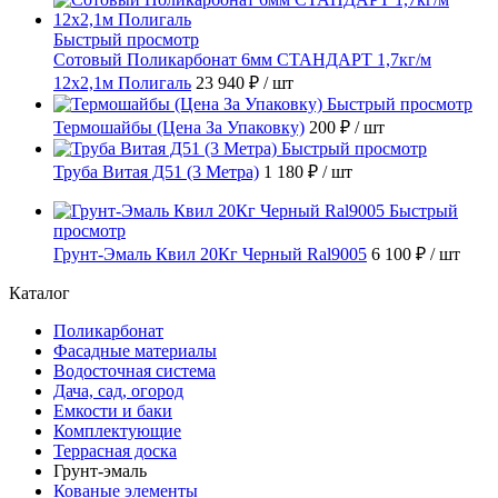
Быстрый просмотр
Сотовый Поликарбонат 6мм СТАНДАРТ 1,7кг/м
12х2,1м Полигаль
23 940 ₽
/ шт
Быстрый просмотр
Термошайбы (Цена За Упаковку)
200 ₽
/ шт
Быстрый просмотр
Труба Витая Д51 (3 Метра)
1 180 ₽
/ шт
Быстрый
просмотр
Грунт-Эмаль Квил 20Кг Черный Ral9005
6 100 ₽
/ шт
Каталог
Поликарбонат
Фасадные материалы
Водосточная система
Дача, сад, огород
Емкости и баки
Комплектующие
Террасная доска
Грунт-эмаль
Кованые элементы