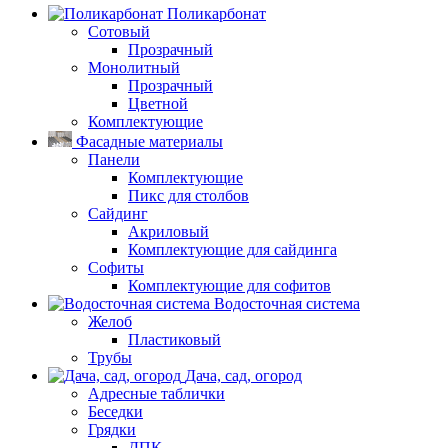
Поликарбонат
Сотовый
Прозрачный
Монолитный
Прозрачный
Цветной
Комплектующие
Фасадные материалы
Панели
Комплектующие
Пикс для столбов
Сайдинг
Акриловый
Комплектующие для сайдинга
Софиты
Комплектующие для софитов
Водосточная система
Желоб
Пластиковый
Трубы
Дача, сад, огород
Адресные таблички
Беседки
Грядки
ДПК