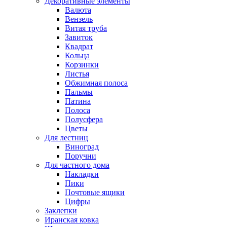
Декоративные элементы
Валюта
Вензель
Витая труба
Завиток
Квадрат
Кольца
Корзинки
Листья
Обжимная полоса
Пальмы
Патина
Полоса
Полусфера
Цветы
Для лестниц
Виноград
Поручни
Для частного дома
Накладки
Пики
Почтовые ящики
Цифры
Заклепки
Иранская ковка