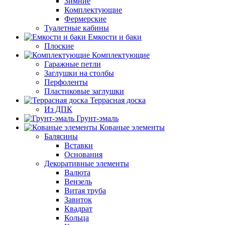
Зимние
Комплектующие
Фермерские
Туалетные кабины
Емкости и баки
Плоские
Комплектующие
Гаражные петли
Заглушки на столбы
Перфоленты
Пластиковые заглушки
Террасная доска
Из ДПК
Грунт-эмаль
Кованые элементы
Балясины
Вставки
Основания
Декоративные элементы
Валюта
Вензель
Витая труба
Завиток
Квадрат
Кольца