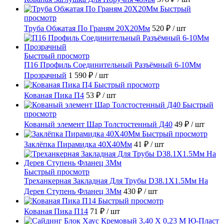
Быстрый
просмотр
Труба Обжатая По Граням 20X20Мм
520 ₽
/ шт
Быстрый просмотр
П16 Профиль Соединительный Разъёмный 6-10Мм
Прозрачный
1 590 ₽
/ шт
Быстрый просмотр
Кованая Пика П4
53 ₽
/ шт
Быстрый
просмотр
Кованый элемент Шар Толстостенный Д40
49 ₽
/ шт
Быстрый просмотр
Заклёпка Пирамидка 40X40Мм
41 ₽
/ шт
Быстрый просмотр
Треханкерная Закладная Для Трубы D38.1Х1.5Мм На
Дерев Ступень Фланец 3Мм
430 ₽
/ шт
Быстрый просмотр
Кованая Пика П14
71 ₽
/ шт