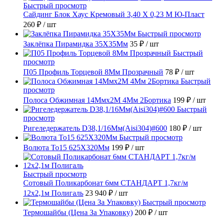
Быстрый просмотр
Сайдинг Блок Хаус Кремовый 3,40 Х 0,23 М Ю-Пласт
260 ₽
/ шт
Быстрый просмотр
Заклёпка Пирамидка 35X35Мм
35 ₽
/ шт
Быстрый
просмотр
П05 Профиль Торцевой 8Мм Прозрачный
78 ₽
/ шт
Быстрый
просмотр
Полоса Обжимная 14Ммх2М 4Мм 2Бортика
199 ₽
/ шт
Быстрый
просмотр
Ригеледержатель D38,1/16Мм(Aisi304)#600
180 ₽
/ шт
Быстрый просмотр
Волюта То15 625X320Мм
199 ₽
/ шт
Быстрый просмотр
Сотовый Поликарбонат 6мм СТАНДАРТ 1,7кг/м
12х2,1м Полигаль
23 940 ₽
/ шт
Быстрый просмотр
Термошайбы (Цена За Упаковку)
200 ₽
/ шт