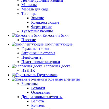
Летние душевые кабины
Мангалы
Мебель для сада
Теплицы
Зимние
Комплектующие
Фермерские
Туалетные кабины
Емкости и баки
Плоские
Комплектующие
Гаражные петли
Заглушки на столбы
Перфоленты
Пластиковые заглушки
Террасная доска
Из ДПК
Грунт-эмаль
Кованые элементы
Балясины
Вставки
Основания
Декоративные элементы
Валюта
Вензель