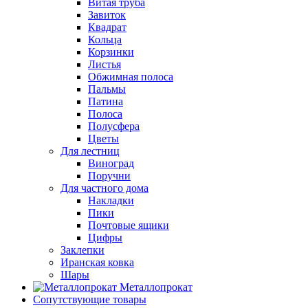
Витая труба
Завиток
Квадрат
Кольца
Корзинки
Листья
Обжимная полоса
Пальмы
Патина
Полоса
Полусфера
Цветы
Для лестниц
Виноград
Поручни
Для частного дома
Накладки
Пики
Почтовые ящики
Цифры
Заклепки
Иранская ковка
Шары
Металлопрокат
Сопутствующие товары