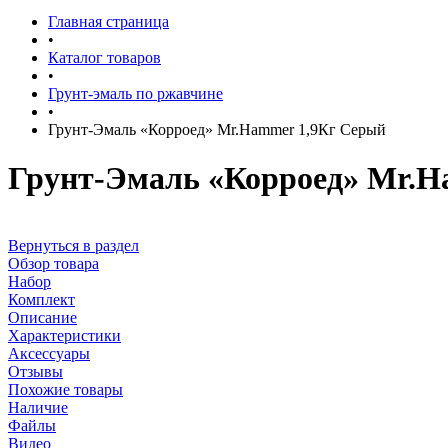
Главная страница
•
Каталог товаров
•
Грунт-эмаль по ржавчине
•
Грунт-Эмаль «Корроед» Mr.Hammer 1,9Кг Серый
Грунт-Эмаль «Корроед» Mr.H
Вернуться в раздел
Обзор товара
Набор
Комплект
Описание
Характеристики
Аксессуары
Отзывы
Похожие товары
Наличие
Файлы
Видео