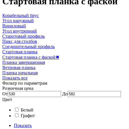
Стартовая планка с фаской
Корабельный брус
Угол наружный
Виниловый
Угол внутренний
Старотовый профиль
Пикс для столбов
Соединительный профиль
Стартовая планка
Стартовая планка с фаской
✖
Планка завершающая
Ветровая планка
Планка начальная
Показать все
Фильтр по параметрам
Розничная цена
От
До
Цвет
Белый
Графит
Показать