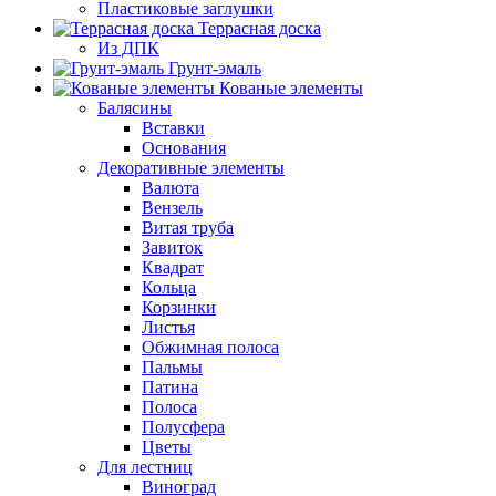
Пластиковые заглушки
Террасная доска
Из ДПК
Грунт-эмаль
Кованые элементы
Балясины
Вставки
Основания
Декоративные элементы
Валюта
Вензель
Витая труба
Завиток
Квадрат
Кольца
Корзинки
Листья
Обжимная полоса
Пальмы
Патина
Полоса
Полусфера
Цветы
Для лестниц
Виноград