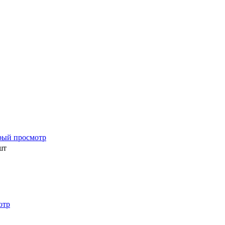
рый просмотр
шт
отр