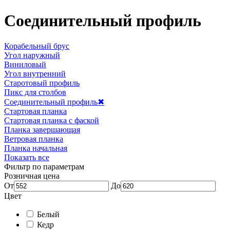
Соединительный профиль
Корабельный брус
Угол наружный
Виниловый
Угол внутренний
Старотовый профиль
Пикс для столбов
Соединительный профиль
✖
Стартовая планка
Стартовая планка с фаской
Планка завершающая
Ветровая планка
Планка начальная
Показать все
Фильтр по параметрам
Розничная цена
От
До
Цвет
Белый
Кедр