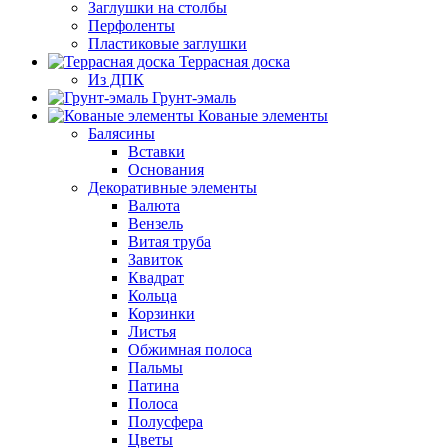
Заглушки на столбы
Перфоленты
Пластиковые заглушки
Террасная доска
Из ДПК
Грунт-эмаль
Кованые элементы
Балясины
Вставки
Основания
Декоративные элементы
Валюта
Вензель
Витая труба
Завиток
Квадрат
Кольца
Корзинки
Листья
Обжимная полоса
Пальмы
Патина
Полоса
Полусфера
Цветы