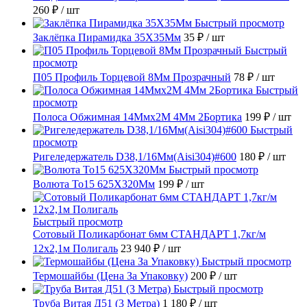
260 ₽
/ шт
Быстрый просмотр
Заклёпка Пирамидка 35X35Мм
35 ₽
/ шт
Быстрый
просмотр
П05 Профиль Торцевой 8Мм Прозрачный
78 ₽
/ шт
Быстрый
просмотр
Полоса Обжимная 14Ммх2М 4Мм 2Бортика
199 ₽
/ шт
Быстрый
просмотр
Ригеледержатель D38,1/16Мм(Aisi304)#600
180 ₽
/ шт
Быстрый просмотр
Волюта То15 625X320Мм
199 ₽
/ шт
Быстрый просмотр
Сотовый Поликарбонат 6мм СТАНДАРТ 1,7кг/м
12х2,1м Полигаль
23 940 ₽
/ шт
Быстрый просмотр
Термошайбы (Цена За Упаковку)
200 ₽
/ шт
Быстрый просмотр
Труба Витая Д51 (3 Метра)
1 180 ₽
/ шт