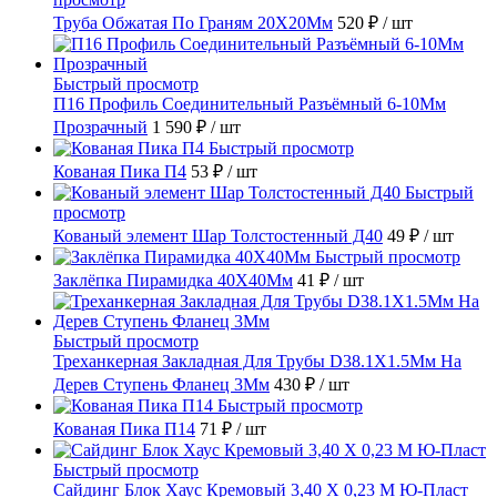
Труба Обжатая По Граням 20X20Мм
520 ₽
/ шт
Быстрый просмотр
П16 Профиль Соединительный Разъёмный 6-10Мм
Прозрачный
1 590 ₽
/ шт
Быстрый просмотр
Кованая Пика П4
53 ₽
/ шт
Быстрый
просмотр
Кованый элемент Шар Толстостенный Д40
49 ₽
/ шт
Быстрый просмотр
Заклёпка Пирамидка 40X40Мм
41 ₽
/ шт
Быстрый просмотр
Треханкерная Закладная Для Трубы D38.1Х1.5Мм На
Дерев Ступень Фланец 3Мм
430 ₽
/ шт
Быстрый просмотр
Кованая Пика П14
71 ₽
/ шт
Быстрый просмотр
Сайдинг Блок Хаус Кремовый 3,40 Х 0,23 М Ю-Пласт