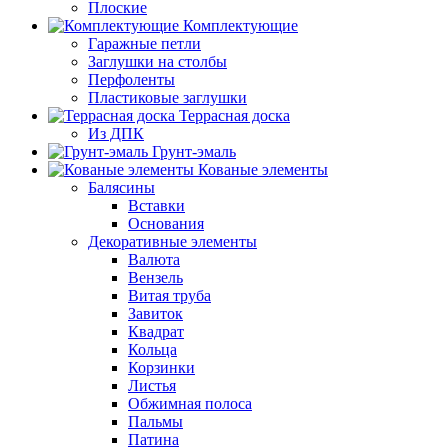
Плоские
Комплектующие
Гаражные петли
Заглушки на столбы
Перфоленты
Пластиковые заглушки
Террасная доска
Из ДПК
Грунт-эмаль
Кованые элементы
Балясины
Вставки
Основания
Декоративные элементы
Валюта
Вензель
Витая труба
Завиток
Квадрат
Кольца
Корзинки
Листья
Обжимная полоса
Пальмы
Патина