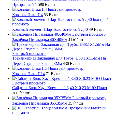
Прозрачный
1 590 ₽
/ шт
Быстрый просмотр
Кованая Пика П4
53 ₽
/ шт
Быстрый
просмотр
Кованый элемент Шар Толстостенный Д40
49 ₽
/ шт
Быстрый просмотр
Заклёпка Пирамидка 40X40Мм
41 ₽
/ шт
Быстрый просмотр
Треханкерная Закладная Для Трубы D38.1Х1.5Мм На
Дерев Ступень Фланец 3Мм
430 ₽
/ шт
Быстрый просмотр
Кованая Пика П14
71 ₽
/ шт
Быстрый просмотр
Сайдинг Блок Хаус Кремовый 3,40 Х 0,23 М Ю-Пласт
260 ₽
/ шт
Быстрый просмотр
Заклёпка Пирамидка 35X35Мм
35 ₽
/ шт
Быстрый
просмотр