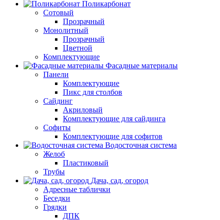
Поликарбонат
Сотовый
Прозрачный
Монолитный
Прозрачный
Цветной
Комплектующие
Фасадные материалы
Панели
Комплектующие
Пикс для столбов
Сайдинг
Акриловый
Комплектующие для сайдинга
Софиты
Комплектующие для софитов
Водосточная система
Желоб
Пластиковый
Трубы
Дача, сад, огород
Адресные таблички
Беседки
Грядки
ДПК