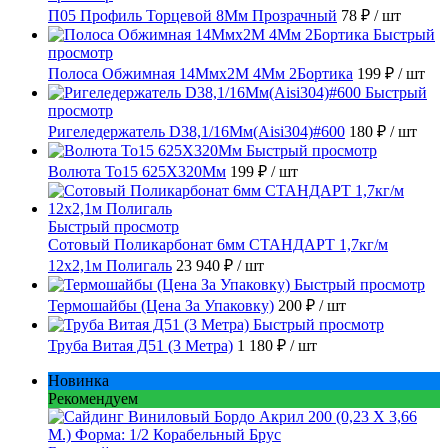
П05 Профиль Торцевой 8Мм Прозрачный
78 ₽
/ шт
Быстрый
просмотр
Полоса Обжимная 14Ммх2М 4Мм 2Бортика
199 ₽
/ шт
Быстрый
просмотр
Ригеледержатель D38,1/16Мм(Aisi304)#600
180 ₽
/ шт
Быстрый просмотр
Волюта То15 625X320Мм
199 ₽
/ шт
Быстрый просмотр
Сотовый Поликарбонат 6мм СТАНДАРТ 1,7кг/м
12х2,1м Полигаль
23 940 ₽
/ шт
Быстрый просмотр
Термошайбы (Цена За Упаковку)
200 ₽
/ шт
Быстрый просмотр
Труба Витая Д51 (3 Метра)
1 180 ₽
/ шт
Новинка
Рекомендуем