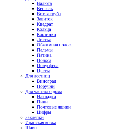
Валюта
Вензель
Витая труба
Завиток
Квадрат
Кольца
Корзинки
Листья
Обжимная полоса
Пальмы
Патина
Полоса
Полусфера
Цветы
Для лестниц
Виноград
Поручни
Для частного дома
Накладки
Пики
Почтовые ящики
Цифры
Заклепки
Иранская ковка
Шары