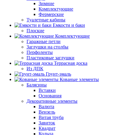
Зимние
Комплектующие
Фермерские
Туалетные кабины
Емкости и баки
Плоские
Комплектующие
Гаражные петли
Заглушки на столбы
Перфоленты
Пластиковые заглушки
Террасная доска
Из ДПК
Грунт-эмаль
Кованые элементы
Балясины
Вставки
Основания
Декоративные элементы
Валюта
Вензель
Витая труба
Завиток
Квадрат
Кольца