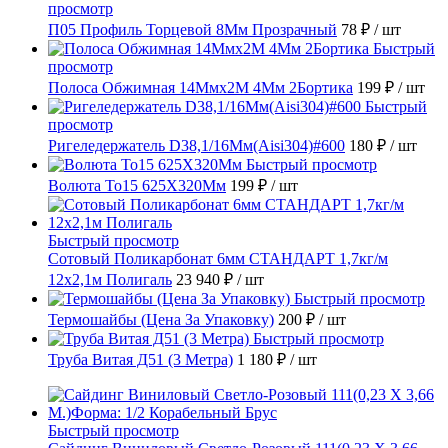
просмотр
П05 Профиль Торцевой 8Мм Прозрачный
78 ₽
/ шт
Быстрый
просмотр
Полоса Обжимная 14Ммх2М 4Мм 2Бортика
199 ₽
/ шт
Быстрый
просмотр
Ригеледержатель D38,1/16Мм(Aisi304)#600
180 ₽
/ шт
Быстрый просмотр
Волюта То15 625X320Мм
199 ₽
/ шт
Быстрый просмотр
Сотовый Поликарбонат 6мм СТАНДАРТ 1,7кг/м
12х2,1м Полигаль
23 940 ₽
/ шт
Быстрый просмотр
Термошайбы (Цена За Упаковку)
200 ₽
/ шт
Быстрый просмотр
Труба Витая Д51 (3 Метра)
1 180 ₽
/ шт
Быстрый просмотр