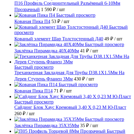
П16 Профиль Соединительный Разъёмный 6-10Мм
Прозрачный
1 590 ₽
/ шт
Быстрый просмотр
Кованая Пика П4
53 ₽
/ шт
Быстрый
просмотр
Кованый элемент Шар Толстостенный Д40
49 ₽
/ шт
Быстрый просмотр
Заклёпка Пирамидка 40X40Мм
41 ₽
/ шт
Быстрый просмотр
Треханкерная Закладная Для Трубы D38.1Х1.5Мм На
Дерев Ступень Фланец 3Мм
430 ₽
/ шт
Быстрый просмотр
Кованая Пика П14
71 ₽
/ шт
Быстрый просмотр
Сайдинг Блок Хаус Кремовый 3,40 Х 0,23 М Ю-Пласт
260 ₽
/ шт
Быстрый просмотр
Заклёпка Пирамидка 35X35Мм
35 ₽
/ шт
Быстрый