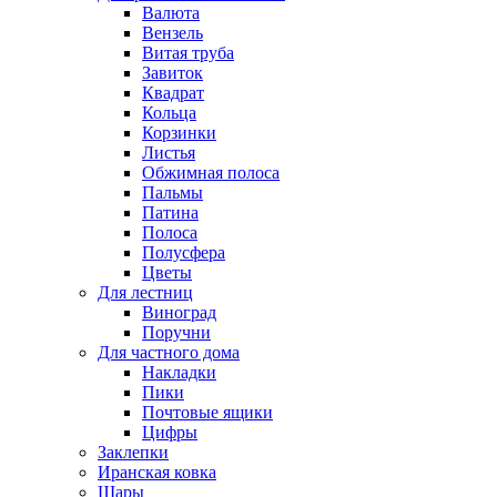
Валюта
Вензель
Витая труба
Завиток
Квадрат
Кольца
Корзинки
Листья
Обжимная полоса
Пальмы
Патина
Полоса
Полусфера
Цветы
Для лестниц
Виноград
Поручни
Для частного дома
Накладки
Пики
Почтовые ящики
Цифры
Заклепки
Иранская ковка
Шары