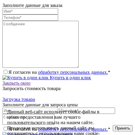
Заполните данные для заказа
Я согласен на
обработку персональных данных.
*
Купить в один клик
Закрыть окно
Запросить стоимость товара
Загрузка товара
Заполните данные для запроса цены
Данный веб-сайт использует cookie-файлы в
целях предоставления вам лучшего
пользовательского опыта на нашем сайте.
Продолжая использовать данный сайт, вы
Принять
Я согласен на
обработку персональных данных.
*
соглашаетесь с использованием нами cookie-
Запросить цену