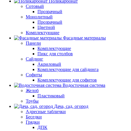
Поликарбонат
Сотовый
Прозрачный
Монолитный
Прозрачный
Цветной
Комплектующие
Фасадные материалы
Панели
Комплектующие
Пикс для столбов
Сайдинг
Акриловый
Комплектующие для сайдинга
Софиты
Комплектующие для софитов
Водосточная система
Желоб
Пластиковый
Трубы
Дача, сад, огород
Адресные таблички
Беседки
Грядки
ДПК