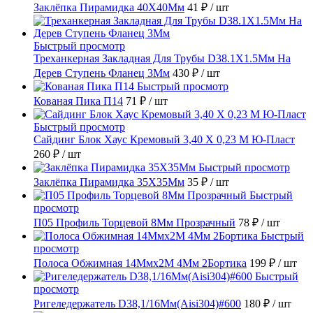
Заклёпка Пирамидка 40X40Мм
41 ₽
/ шт
Быстрый просмотр
Треханкерная Закладная Для Трубы D38.1Х1.5Мм На
Дерев Ступень Фланец 3Мм
430 ₽
/ шт
Быстрый просмотр
Кованая Пика П14
71 ₽
/ шт
Быстрый просмотр
Сайдинг Блок Хаус Кремовый 3,40 Х 0,23 М Ю-Пласт
260 ₽
/ шт
Быстрый просмотр
Заклёпка Пирамидка 35X35Мм
35 ₽
/ шт
Быстрый
просмотр
П05 Профиль Торцевой 8Мм Прозрачный
78 ₽
/ шт
Быстрый
просмотр
Полоса Обжимная 14Ммх2М 4Мм 2Бортика
199 ₽
/ шт
Быстрый
просмотр
Ригеледержатель D38,1/16Мм(Aisi304)#600
180 ₽
/ шт