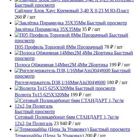
Быстрый просмотр
Сайдинг Блок Хаус Кремовый 3,40 Х 0,23 М Ю-Пласт
260 ₽
/ шт
Быстрый просмотр
Заклёпка Пирамидка 35X35Мм
35 ₽
/ шт
Быстрый
просмотр
П05 Профиль Торцевой 8Мм Прозрачный
78 ₽
/ шт
Быстрый
просмотр
Полоса Обжимная 14Ммх2М 4Мм 2Бортика
199 ₽
/ шт
Быстрый
просмотр
Ригеледержатель D38,1/16Мм(Aisi304)#600
180 ₽
/ шт
Быстрый просмотр
Волюта То15 625X320Мм
199 ₽
/ шт
Быстрый просмотр
Сотовый Поликарбонат 6мм СТАНДАРТ 1,7кг/м
12х2,1м Полигаль
23 940 ₽
/ шт
Быстрый просмотр
Термошайбы (Цена За Упаковку)
200 ₽
/ шт