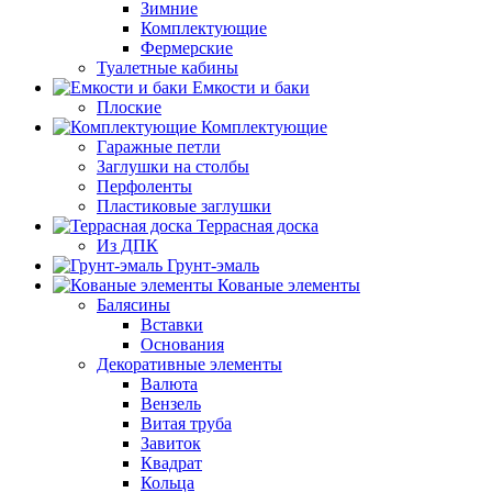
Зимние
Комплектующие
Фермерские
Туалетные кабины
Емкости и баки
Плоские
Комплектующие
Гаражные петли
Заглушки на столбы
Перфоленты
Пластиковые заглушки
Террасная доска
Из ДПК
Грунт-эмаль
Кованые элементы
Балясины
Вставки
Основания
Декоративные элементы
Валюта
Вензель
Витая труба
Завиток
Квадрат
Кольца