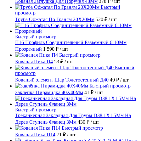
Кованая Заглушка Для Поручня 48Мм
378 ₽
/ шт
Быстрый
просмотр
Труба Обжатая По Граням 20X20Мм
520 ₽
/ шт
Быстрый просмотр
П16 Профиль Соединительный Разъёмный 6-10Мм
Прозрачный
1 590 ₽
/ шт
Быстрый просмотр
Кованая Пика П4
53 ₽
/ шт
Быстрый
просмотр
Кованый элемент Шар Толстостенный Д40
49 ₽
/ шт
Быстрый просмотр
Заклёпка Пирамидка 40X40Мм
41 ₽
/ шт
Быстрый просмотр
Треханкерная Закладная Для Трубы D38.1Х1.5Мм На
Дерев Ступень Фланец 3Мм
430 ₽
/ шт
Быстрый просмотр
Кованая Пика П14
71 ₽
/ шт