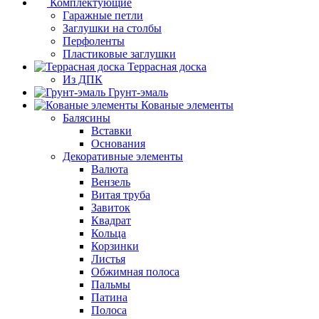
Комплектующие
Гаражные петли
Заглушки на столбы
Перфоленты
Пластиковые заглушки
Террасная доска
Из ДПК
Грунт-эмаль
Кованые элементы
Балясины
Вставки
Основания
Декоративные элементы
Валюта
Вензель
Витая труба
Завиток
Квадрат
Кольца
Корзинки
Листья
Обжимная полоса
Пальмы
Патина
Полоса