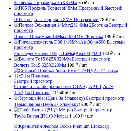
Заклёпка Пирамидка 35X35Мм
35 ₽
/ шт
Быстрый
просмотр
П05 Профиль Торцевой 8Мм Прозрачный
78 ₽
/ шт
Быстрый
просмотр
Полоса Обжимная 14Ммх2М 4Мм 2Бортика
199 ₽
/ шт
Быстрый
просмотр
Ригеледержатель D38,1/16Мм(Aisi304)#600
180 ₽
/ шт
Быстрый просмотр
Волюта То15 625X320Мм
199 ₽
/ шт
Быстрый просмотр
Сотовый Поликарбонат 6мм СТАНДАРТ 1,7кг/м
12х2,1м Полигаль
23 940 ₽
/ шт
Быстрый просмотр
Термошайбы (Цена За Упаковку)
200 ₽
/ шт
Быстрый просмотр
Труба Витая Д51 (3 Метра)
1 180 ₽
/ шт