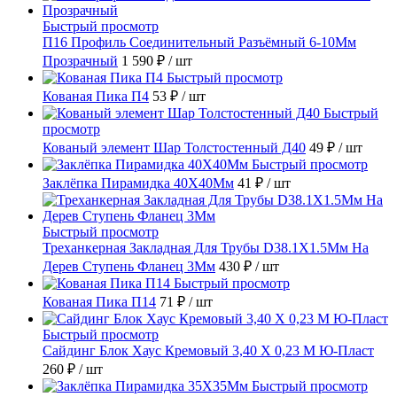
Быстрый просмотр
П16 Профиль Соединительный Разъёмный 6-10Мм
Прозрачный
1 590 ₽
/ шт
Быстрый просмотр
Кованая Пика П4
53 ₽
/ шт
Быстрый
просмотр
Кованый элемент Шар Толстостенный Д40
49 ₽
/ шт
Быстрый просмотр
Заклёпка Пирамидка 40X40Мм
41 ₽
/ шт
Быстрый просмотр
Треханкерная Закладная Для Трубы D38.1Х1.5Мм На
Дерев Ступень Фланец 3Мм
430 ₽
/ шт
Быстрый просмотр
Кованая Пика П14
71 ₽
/ шт
Быстрый просмотр
Сайдинг Блок Хаус Кремовый 3,40 Х 0,23 М Ю-Пласт
260 ₽
/ шт
Быстрый просмотр