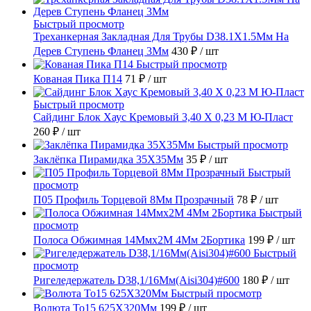
Быстрый просмотр
Треханкерная Закладная Для Трубы D38.1Х1.5Мм На
Дерев Ступень Фланец 3Мм
430 ₽
/ шт
Быстрый просмотр
Кованая Пика П14
71 ₽
/ шт
Быстрый просмотр
Сайдинг Блок Хаус Кремовый 3,40 Х 0,23 М Ю-Пласт
260 ₽
/ шт
Быстрый просмотр
Заклёпка Пирамидка 35X35Мм
35 ₽
/ шт
Быстрый
просмотр
П05 Профиль Торцевой 8Мм Прозрачный
78 ₽
/ шт
Быстрый
просмотр
Полоса Обжимная 14Ммх2М 4Мм 2Бортика
199 ₽
/ шт
Быстрый
просмотр
Ригеледержатель D38,1/16Мм(Aisi304)#600
180 ₽
/ шт
Быстрый просмотр
Волюта То15 625X320Мм
199 ₽
/ шт