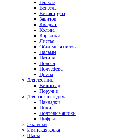
Валюта
Вензель
Витая труба
Завиток
Квадрат
Кольца
Корзинки
Листья
Обжимная полоса
Пальмы
Патина
Полоса
Полусфера
Цветы
Для лестниц
Виноград
Поручни
Для частного дома
Накладки
Пики
Почтовые ящики
Цифры
Заклепки
Иранская ковка
Шары