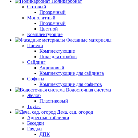
Поликарбонат
Сотовый
Прозрачный
Монолитный
Прозрачный
Цветной
Комплектующие
Фасадные материалы
Панели
Комплектующие
Пикс для столбов
Сайдинг
Акриловый
Комплектующие для сайдинга
Софиты
Комплектующие для софитов
Водосточная система
Желоб
Пластиковый
Трубы
Дача, сад, огород
Адресные таблички
Беседки
Грядки
ДПК