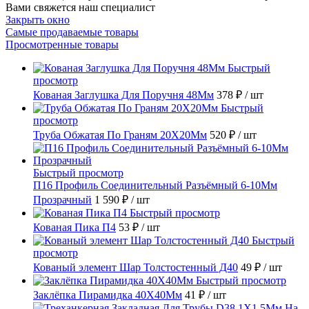
Вами свяжется наш специалист
Закрыть окно
Самые продаваемые товары
Просмотренные товары
Быстрый
просмотр
Кованая Заглушка Для Поручня 48Мм
378 ₽
/ шт
Быстрый
просмотр
Труба Обжатая По Граням 20X20Мм
520 ₽
/ шт
Быстрый просмотр
П16 Профиль Соединительный Разъёмный 6-10Мм
Прозрачный
1 590 ₽
/ шт
Быстрый просмотр
Кованая Пика П4
53 ₽
/ шт
Быстрый
просмотр
Кованый элемент Шар Толстостенный Д40
49 ₽
/ шт
Быстрый просмотр
Заклёпка Пирамидка 40X40Мм
41 ₽
/ шт