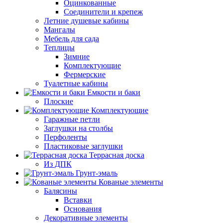
Оцинкованные
Соединители и крепеж
Летние душевые кабины
Мангалы
Мебель для сада
Теплицы
Зимние
Комплектующие
Фермерские
Туалетные кабины
Емкости и баки
Плоские
Комплектующие
Гаражные петли
Заглушки на столбы
Перфоленты
Пластиковые заглушки
Террасная доска
Из ДПК
Грунт-эмаль
Кованые элементы
Балясины
Вставки
Основания
Декоративные элементы