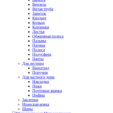
Вензель
Витая труба
Завиток
Квадрат
Кольца
Корзинки
Листья
Обжимная полоса
Пальмы
Патина
Полоса
Полусфера
Цветы
Для лестниц
Виноград
Поручни
Для частного дома
Накладки
Пики
Почтовые ящики
Цифры
Заклепки
Иранская ковка
Шары