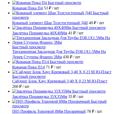
Быстрый просмотр
Кованая Пика П4
53 ₽
/ шт
Быстрый
просмотр
Кованый элемент Шар Толстостенный Д40
49 ₽
/ шт
Быстрый просмотр
Заклёпка Пирамидка 40X40Мм
41 ₽
/ шт
Быстрый просмотр
Треханкерная Закладная Для Трубы D38.1Х1.5Мм На
Дерев Ступень Фланец 3Мм
430 ₽
/ шт
Быстрый просмотр
Кованая Пика П14
71 ₽
/ шт
Быстрый просмотр
Сайдинг Блок Хаус Кремовый 3,40 Х 0,23 М Ю-Пласт
260 ₽
/ шт
Быстрый просмотр
Заклёпка Пирамидка 35X35Мм
35 ₽
/ шт
Быстрый
просмотр
П05 Профиль Торцевой 8Мм Прозрачный
78 ₽
/ шт