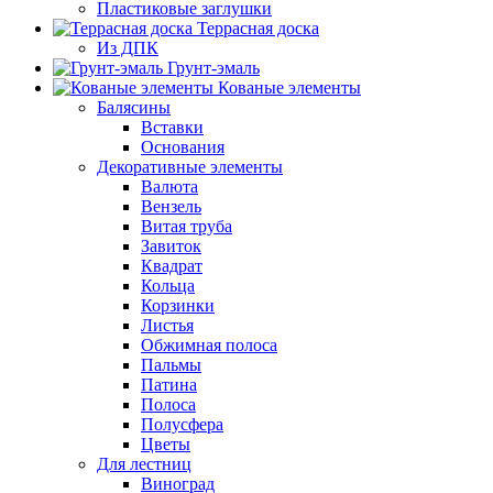
Пластиковые заглушки
Террасная доска
Из ДПК
Грунт-эмаль
Кованые элементы
Балясины
Вставки
Основания
Декоративные элементы
Валюта
Вензель
Витая труба
Завиток
Квадрат
Кольца
Корзинки
Листья
Обжимная полоса
Пальмы
Патина
Полоса
Полусфера
Цветы
Для лестниц
Виноград