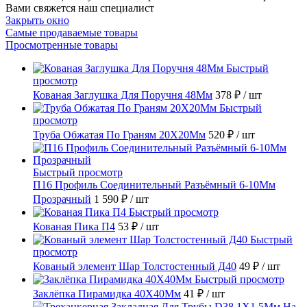
Вами свяжется наш специалист
Закрыть окно
Самые продаваемые товары
Просмотренные товары
Быстрый
просмотр
Кованая Заглушка Для Поручня 48Мм
378 ₽
/ шт
Быстрый
просмотр
Труба Обжатая По Граням 20X20Мм
520 ₽
/ шт
Быстрый просмотр
П16 Профиль Соединительный Разъёмный 6-10Мм
Прозрачный
1 590 ₽
/ шт
Быстрый просмотр
Кованая Пика П4
53 ₽
/ шт
Быстрый
просмотр
Кованый элемент Шар Толстостенный Д40
49 ₽
/ шт
Быстрый просмотр
Заклёпка Пирамидка 40X40Мм
41 ₽
/ шт