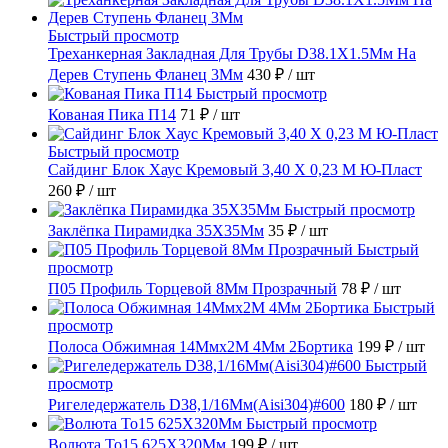
Быстрый просмотр
Треханкерная Закладная Для Трубы D38.1Х1.5Мм На
Дерев Ступень Фланец 3Мм
430 ₽
/ шт
Быстрый просмотр
Кованая Пика П14
71 ₽
/ шт
Быстрый просмотр
Сайдинг Блок Хаус Кремовый 3,40 Х 0,23 М Ю-Пласт
260 ₽
/ шт
Быстрый просмотр
Заклёпка Пирамидка 35X35Мм
35 ₽
/ шт
Быстрый
просмотр
П05 Профиль Торцевой 8Мм Прозрачный
78 ₽
/ шт
Быстрый
просмотр
Полоса Обжимная 14Ммх2М 4Мм 2Бортика
199 ₽
/ шт
Быстрый
просмотр
Ригеледержатель D38,1/16Мм(Aisi304)#600
180 ₽
/ шт
Быстрый просмотр
Волюта То15 625X320Мм
199 ₽
/ шт