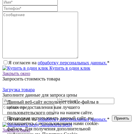
Я согласен на
обработку персональных данных.
*
Купить в один клик
Закрыть окно
Запросить стоимость товара
Загрузка товара
Заполните данные для запроса цены
Данный веб-сайт использует cookie-файлы в
целях предоставления вам лучшего
пользовательского опыта на нашем сайте.
Продолжая использовать данный сайт, вы
Принять
Я согласен на
обработку персональных данных.
*
соглашаетесь с использованием нами cookie-
Запросить цену
файлов. Для получения дополнительной
Закрыть окно