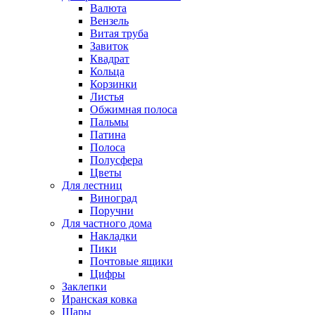
Валюта
Вензель
Витая труба
Завиток
Квадрат
Кольца
Корзинки
Листья
Обжимная полоса
Пальмы
Патина
Полоса
Полусфера
Цветы
Для лестниц
Виноград
Поручни
Для частного дома
Накладки
Пики
Почтовые ящики
Цифры
Заклепки
Иранская ковка
Шары