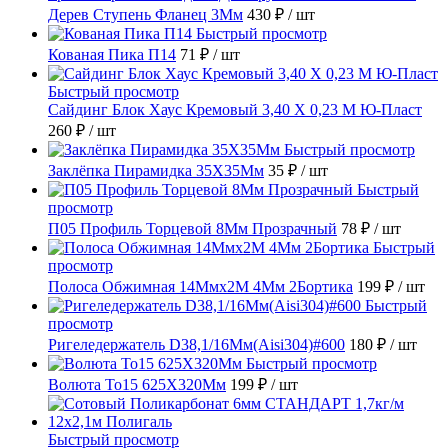
Дерев Ступень Фланец 3Мм
430 ₽
/ шт
Быстрый просмотр
Кованая Пика П14
71 ₽
/ шт
Быстрый просмотр
Сайдинг Блок Хаус Кремовый 3,40 Х 0,23 М Ю-Пласт
260 ₽
/ шт
Быстрый просмотр
Заклёпка Пирамидка 35X35Мм
35 ₽
/ шт
Быстрый
просмотр
П05 Профиль Торцевой 8Мм Прозрачный
78 ₽
/ шт
Быстрый
просмотр
Полоса Обжимная 14Ммх2М 4Мм 2Бортика
199 ₽
/ шт
Быстрый
просмотр
Ригеледержатель D38,1/16Мм(Aisi304)#600
180 ₽
/ шт
Быстрый просмотр
Волюта То15 625X320Мм
199 ₽
/ шт
Быстрый просмотр