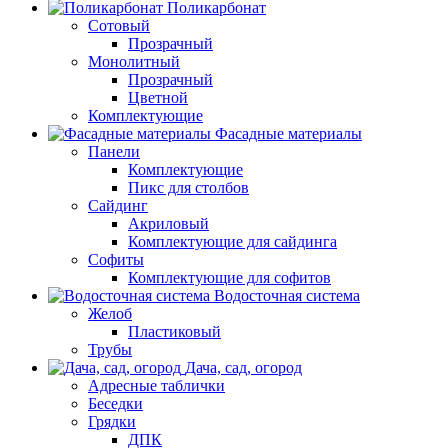
Поликарбонат
Сотовый
Прозрачный
Монолитный
Прозрачный
Цветной
Комплектующие
Фасадные материалы
Панели
Комплектующие
Пикс для столбов
Сайдинг
Акриловый
Комплектующие для сайдинга
Софиты
Комплектующие для софитов
Водосточная система
Желоб
Пластиковый
Трубы
Дача, сад, огород
Адресные таблички
Беседки
Грядки
ДПК