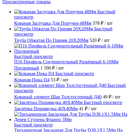
Просмотренные товары
Быстрый
просмотр
Кованая Заглушка Для Поручня 48Мм
378 ₽
/ шт
Быстрый
просмотр
Труба Обжатая По Граням 20X20Мм
520 ₽
/ шт
Быстрый просмотр
П16 Профиль Соединительный Разъёмный 6-10Мм
Прозрачный
1 590 ₽
/ шт
Быстрый просмотр
Кованая Пика П4
53 ₽
/ шт
Быстрый
просмотр
Кованый элемент Шар Толстостенный Д40
49 ₽
/ шт
Быстрый просмотр
Заклёпка Пирамидка 40X40Мм
41 ₽
/ шт
Быстрый просмотр
Треханкерная Закладная Для Трубы D38.1Х1.5Мм На