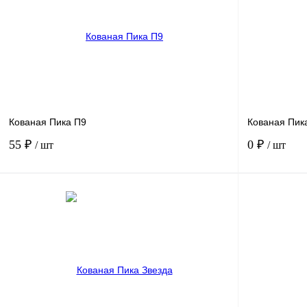
Кованая Пика П9
Кованая Пик
55 ₽
0 ₽
/ шт
/ шт
В корзину
Купить в 1 клик
Сравнение
Купить в 1 к
В избранное
Под заказ
В избранное