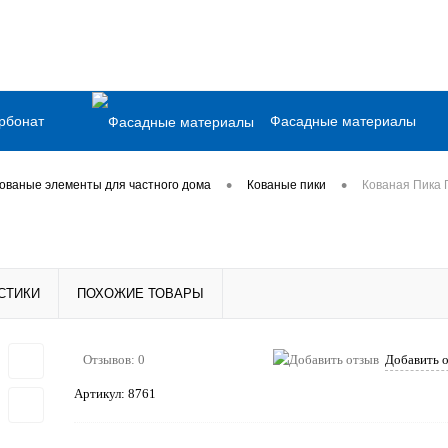
рбонат
Фасадные материалы
, сад, огород
Емкости и баки
•
•
ованые элементы для частного дома
Кованые пики
Кованая Пика 
асная доска
Грунт-эмаль
СТИКИ
ПОХОЖИЕ ТОВАРЫ
лопрокат
Сопутствующие товары
Отзывов: 0
Добавить 
Артикул:
8761