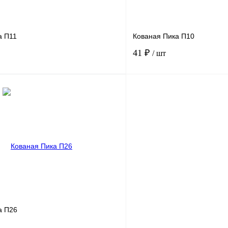
а П11
Кованая Пика П10
41 ₽
/ шт
В корзину
лик
Сравнение
Купить в 1 клик
Под заказ
В избранное
а П26