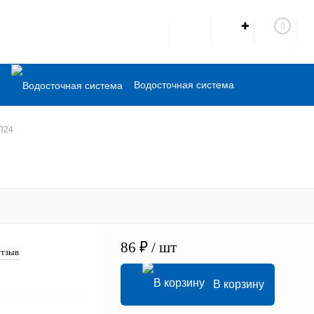
✚
0
Водосточная система
Комплектующие
П24
Кованые элементы
86 ₽
/ шт
отзыв
В корзину