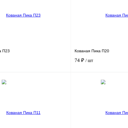
а П23
Кованая Пика П20
74 ₽
/ шт
В корзину
лик
Сравнение
Купить в 1 клик
Под заказ
В избранное