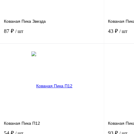
Кованая Пика Звезда
Кованая Пик
87 ₽
43 ₽
/ шт
/ шт
В корзину
Купить в 1 клик
Сравнение
Купить в 1 к
В избранное
Под заказ
В избранное
Кованая Пика П12
Кованая Пик
54 ₽
93 ₽
/ шт
/ шт