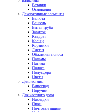
Балясины
Вставки
Основания
Декоративные элементы
Валюта
Вензель
Витая труба
Завиток
Квадрат
Кольца
Корзинки
Листья
Обжимная полоса
Пальмы
Патина
Полоса
Полусфера
Цветы
Для лестниц
Виноград
Поручни
Для частного дома
Накладки
Пики
Почтовые ящики