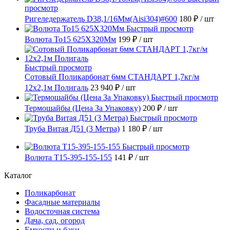
просмотр
Ригеледержатель D38,1/16Мм(Aisi304)#600
180 ₽
/ шт
Быстрый просмотр
Волюта То15 625X320Мм
199 ₽
/ шт
Быстрый просмотр
Сотовый Поликарбонат 6мм СТАНДАРТ 1,7кг/м
12х2,1м Полигаль
23 940 ₽
/ шт
Быстрый просмотр
Термошайбы (Цена За Упаковку)
200 ₽
/ шт
Быстрый просмотр
Труба Витая Д51 (3 Метра)
1 180 ₽
/ шт
Быстрый просмотр
Волюта Т15-395-155-155
141 ₽
/ шт
Каталог
Поликарбонат
Фасадные материалы
Водосточная система
Дача, сад, огород
Емкости и баки