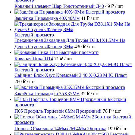
Кованый элемент Шар Толстостенный Д40
49 ₽
/ шт
Быстрый просмотр
Заклёпка Пирамидка 40X40Мм
41 ₽
/ шт
Быстрый просмотр
Треханкерная Закладная Для Трубы D38.1Х1.5Мм На
Дерев Ступень Фланец 3Мм
430 ₽
/ шт
Быстрый просмотр
Кованая Пика П14
71 ₽
/ шт
Быстрый просмотр
Сайдинг Блок Хаус Кремовый 3,40 Х 0,23 М Ю-Пласт
260 ₽
/ шт
Быстрый просмотр
Заклёпка Пирамидка 35X35Мм
35 ₽
/ шт
Быстрый
просмотр
П05 Профиль Торцевой 8Мм Прозрачный
78 ₽
/ шт
Быстрый
просмотр
Полоса Обжимная 14Ммх2М 4Мм 2Бортика
199 ₽
/ шт
Быстрый