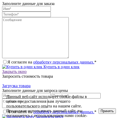
Заполните данные для заказа
Я согласен на
обработку персональных данных.
*
Купить в один клик
Закрыть окно
Запросить стоимость товара
Загрузка товара
Заполните данные для запроса цены
Данный веб-сайт использует cookie-файлы в
целях предоставления вам лучшего
пользовательского опыта на нашем сайте.
Продолжая использовать данный сайт, вы
Принять
Я согласен на
обработку персональных данных.
*
соглашаетесь с использованием нами cookie-
Запросить цену