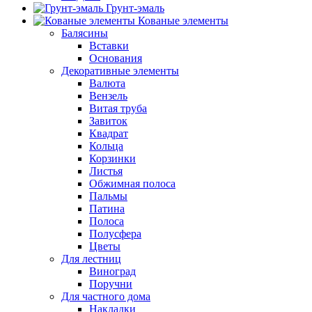
Грунт-эмаль
Кованые элементы
Балясины
Вставки
Основания
Декоративные элементы
Валюта
Вензель
Витая труба
Завиток
Квадрат
Кольца
Корзинки
Листья
Обжимная полоса
Пальмы
Патина
Полоса
Полусфера
Цветы
Для лестниц
Виноград
Поручни
Для частного дома
Накладки