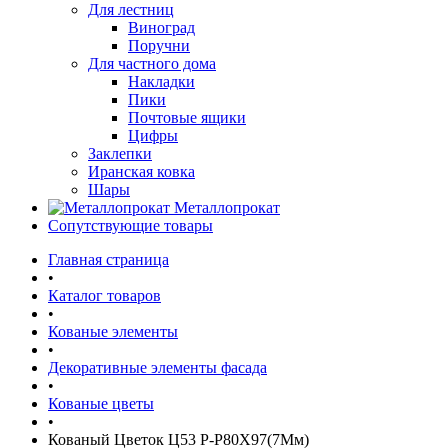
Для лестниц
Виноград
Поручни
Для частного дома
Накладки
Пики
Почтовые ящики
Цифры
Заклепки
Иранская ковка
Шары
Металлопрокат
Сопутствующие товары
Главная страница
•
Каталог товаров
•
Кованые элементы
•
Декоративные элементы фасада
•
Кованые цветы
•
Кованый Цветок Ц53 Р-Р80Х97(7Мм)