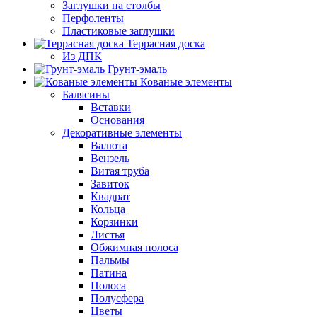
Заглушки на столбы
Перфоленты
Пластиковые заглушки
Террасная доска
Из ДПК
Грунт-эмаль
Кованые элементы
Балясины
Вставки
Основания
Декоративные элементы
Валюта
Вензель
Витая труба
Завиток
Квадрат
Кольца
Корзинки
Листья
Обжимная полоса
Пальмы
Патина
Полоса
Полусфера
Цветы