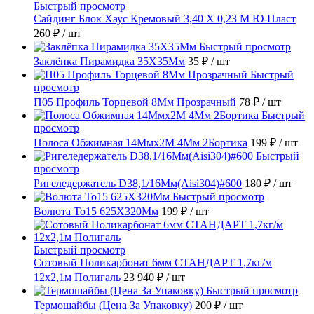
Быстрый просмотр
Сайдинг Блок Хаус Кремовый 3,40 Х 0,23 М Ю-Пласт
260 ₽
/ шт
Быстрый просмотр
Заклёпка Пирамидка 35X35Мм
35 ₽
/ шт
Быстрый
просмотр
П05 Профиль Торцевой 8Мм Прозрачный
78 ₽
/ шт
Быстрый
просмотр
Полоса Обжимная 14Ммх2М 4Мм 2Бортика
199 ₽
/ шт
Быстрый
просмотр
Ригеледержатель D38,1/16Мм(Aisi304)#600
180 ₽
/ шт
Быстрый просмотр
Волюта То15 625X320Мм
199 ₽
/ шт
Быстрый просмотр
Сотовый Поликарбонат 6мм СТАНДАРТ 1,7кг/м
12х2,1м Полигаль
23 940 ₽
/ шт
Быстрый просмотр
Термошайбы (Цена За Упаковку)
200 ₽
/ шт