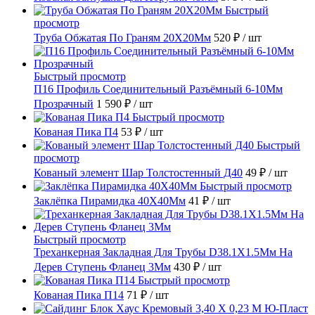
Быстрый
просмотр
Труба Обжатая По Граням 20X20Мм
520 ₽
/ шт
Быстрый просмотр
П16 Профиль Соединительный Разъёмный 6-10Мм
Прозрачный
1 590 ₽
/ шт
Быстрый просмотр
Кованая Пика П4
53 ₽
/ шт
Быстрый
просмотр
Кованый элемент Шар Толстостенный Д40
49 ₽
/ шт
Быстрый просмотр
Заклёпка Пирамидка 40X40Мм
41 ₽
/ шт
Быстрый просмотр
Треханкерная Закладная Для Трубы D38.1Х1.5Мм На
Дерев Ступень Фланец 3Мм
430 ₽
/ шт
Быстрый просмотр
Кованая Пика П14
71 ₽
/ шт