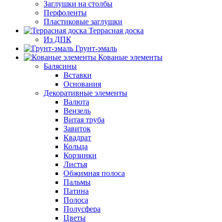
Заглушки на столбы
Перфоленты
Пластиковые заглушки
Террасная доска
Из ДПК
Грунт-эмаль
Кованые элементы
Балясины
Вставки
Основания
Декоративные элементы
Валюта
Вензель
Витая труба
Завиток
Квадрат
Кольца
Корзинки
Листья
Обжимная полоса
Пальмы
Патина
Полоса
Полусфера
Цветы