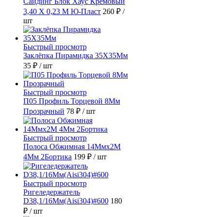
Сайдинг Блок Хаус Кремовый
3,40 Х 0,23 М Ю-Пласт
260 ₽
/
шт
Быстрый просмотр
Заклёпка Пирамидка 35X35Мм
35 ₽
/ шт
Быстрый просмотр
П05 Профиль Торцевой 8Мм
Прозрачный
78 ₽
/ шт
Быстрый просмотр
Полоса Обжимная 14Ммх2М
4Мм 2Бортика
199 ₽
/ шт
Быстрый просмотр
Ригеледержатель
D38,1/16Мм(Aisi304)#600
180
₽
/ шт