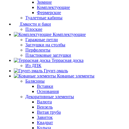
Зимние
Комплектующие
Фермерские
Туалетные кабины
Емкости и баки
Плоские
Комплектующие
Гаражные петли
Заглушки на столбы
Перфоленты
Пластиковые заглушки
Террасная доска
Из ДПК
Грунт-эмаль
Кованые элементы
Балясины
Вставки
Основания
Декоративные элементы
Валюта
Вензель
Витая труба
Завиток
Квадрат
Кольца