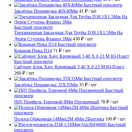
Быстрый просмотр
Заклёпка Пирамидка 40X40Мм
41 ₽
/ шт
Быстрый просмотр
Треханкерная Закладная Для Трубы D38.1Х1.5Мм На
Дерев Ступень Фланец 3Мм
430 ₽
/ шт
Быстрый просмотр
Кованая Пика П14
71 ₽
/ шт
Быстрый просмотр
Сайдинг Блок Хаус Кремовый 3,40 Х 0,23 М Ю-Пласт
260 ₽
/ шт
Быстрый просмотр
Заклёпка Пирамидка 35X35Мм
35 ₽
/ шт
Быстрый
просмотр
П05 Профиль Торцевой 8Мм Прозрачный
78 ₽
/ шт
Быстрый
просмотр
Полоса Обжимная 14Ммх2М 4Мм 2Бортика
199 ₽
/ шт
Быстрый
просмотр