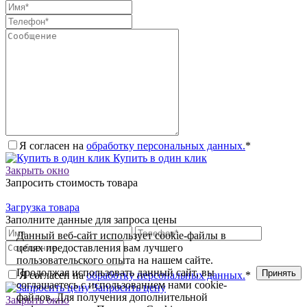
Я согласен на
обработку персональных данных.
*
Купить в один клик
Закрыть окно
Запросить стоимость товара
Загрузка товара
Заполните данные для запроса цены
Данный веб-сайт использует cookie-файлы в
целях предоставления вам лучшего
пользовательского опыта на нашем сайте.
Продолжая использовать данный сайт, вы
Принять
Я согласен на
обработку персональных данных.
*
соглашаетесь с использованием нами cookie-
Запросить цену
файлов. Для получения дополнительной
Закрыть окно