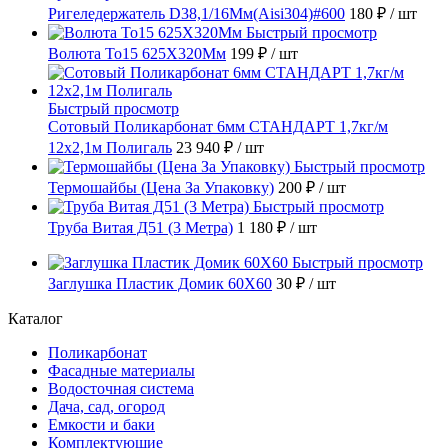
Ригеледержатель D38,1/16Мм(Aisi304)#600
180 ₽
/ шт
Быстрый просмотр
Волюта То15 625X320Мм
199 ₽
/ шт
Быстрый просмотр
Сотовый Поликарбонат 6мм СТАНДАРТ 1,7кг/м
12х2,1м Полигаль
23 940 ₽
/ шт
Быстрый просмотр
Термошайбы (Цена За Упаковку)
200 ₽
/ шт
Быстрый просмотр
Труба Витая Д51 (3 Метра)
1 180 ₽
/ шт
Быстрый просмотр
Заглушка Пластик Домик 60X60
30 ₽
/ шт
Каталог
Поликарбонат
Фасадные материалы
Водосточная система
Дача, сад, огород
Емкости и баки
Комплектующие