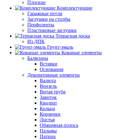
Плоские
Комплектующие
Гаражные петли
Заглушки на столбы
Перфоленты
Пластиковые заглушки
Террасная доска
Из ДПК
Грунт-эмаль
Кованые элементы
Балясины
Вставки
Основания
Декоративные элементы
Валюта
Вензель
Витая труба
Завиток
Квадрат
Кольца
Корзинки
Листья
Обжимная полоса
Пальмы
Патина