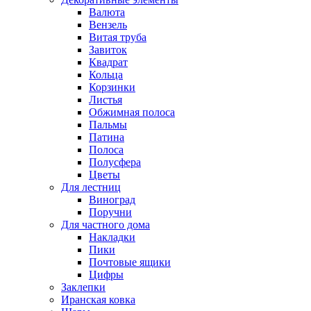
Валюта
Вензель
Витая труба
Завиток
Квадрат
Кольца
Корзинки
Листья
Обжимная полоса
Пальмы
Патина
Полоса
Полусфера
Цветы
Для лестниц
Виноград
Поручни
Для частного дома
Накладки
Пики
Почтовые ящики
Цифры
Заклепки
Иранская ковка