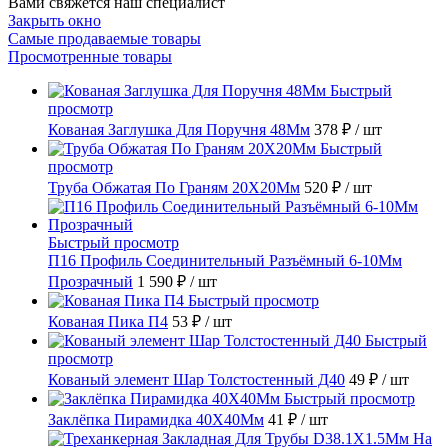
Вами свяжется наш специалист
Закрыть окно
Самые продаваемые товары
Просмотренные товары
Быстрый
просмотр
Кованая Заглушка Для Поручня 48Мм
378 ₽
/ шт
Быстрый
просмотр
Труба Обжатая По Граням 20X20Мм
520 ₽
/ шт
Быстрый просмотр
П16 Профиль Соединительный Разъёмный 6-10Мм
Прозрачный
1 590 ₽
/ шт
Быстрый просмотр
Кованая Пика П4
53 ₽
/ шт
Быстрый
просмотр
Кованый элемент Шар Толстостенный Д40
49 ₽
/ шт
Быстрый просмотр
Заклёпка Пирамидка 40X40Мм
41 ₽
/ шт