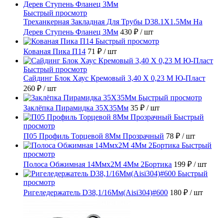
Быстрый просмотр
Треханкерная Закладная Для Трубы D38.1Х1.5Мм На
Дерев Ступень Фланец 3Мм
430 ₽
/ шт
Быстрый просмотр
Кованая Пика П14
71 ₽
/ шт
Быстрый просмотр
Сайдинг Блок Хаус Кремовый 3,40 Х 0,23 М Ю-Пласт
260 ₽
/ шт
Быстрый просмотр
Заклёпка Пирамидка 35X35Мм
35 ₽
/ шт
Быстрый
просмотр
П05 Профиль Торцевой 8Мм Прозрачный
78 ₽
/ шт
Быстрый
просмотр
Полоса Обжимная 14Ммх2М 4Мм 2Бортика
199 ₽
/ шт
Быстрый
просмотр
Ригеледержатель D38,1/16Мм(Aisi304)#600
180 ₽
/ шт