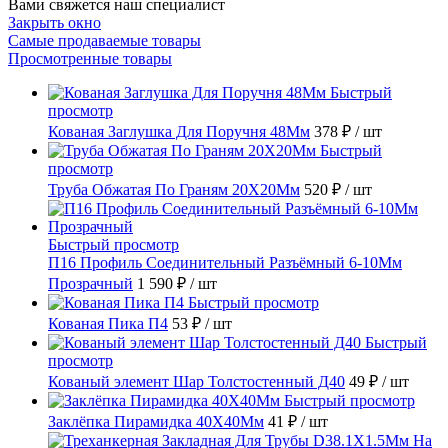
Вами свяжется наш специалист
Закрыть окно
Самые продаваемые товары
Просмотренные товары
Быстрый
просмотр
Кованая Заглушка Для Поручня 48Мм
378 ₽
/ шт
Быстрый
просмотр
Труба Обжатая По Граням 20X20Мм
520 ₽
/ шт
Быстрый просмотр
П16 Профиль Соединительный Разъёмный 6-10Мм
Прозрачный
1 590 ₽
/ шт
Быстрый просмотр
Кованая Пика П4
53 ₽
/ шт
Быстрый
просмотр
Кованый элемент Шар Толстостенный Д40
49 ₽
/ шт
Быстрый просмотр
Заклёпка Пирамидка 40X40Мм
41 ₽
/ шт