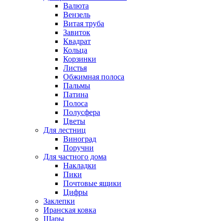
Валюта
Вензель
Витая труба
Завиток
Квадрат
Кольца
Корзинки
Листья
Обжимная полоса
Пальмы
Патина
Полоса
Полусфера
Цветы
Для лестниц
Виноград
Поручни
Для частного дома
Накладки
Пики
Почтовые ящики
Цифры
Заклепки
Иранская ковка
Шары