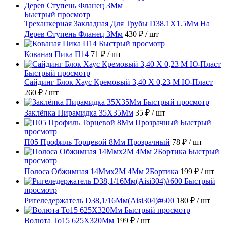
Быстрый просмотр
Треханкерная Закладная Для Трубы D38.1Х1.5Мм На
Дерев Ступень Фланец 3Мм
430 ₽
/ шт
Быстрый просмотр
Кованая Пика П14
71 ₽
/ шт
Быстрый просмотр
Сайдинг Блок Хаус Кремовый 3,40 Х 0,23 М Ю-Пласт
260 ₽
/ шт
Быстрый просмотр
Заклёпка Пирамидка 35X35Мм
35 ₽
/ шт
Быстрый
просмотр
П05 Профиль Торцевой 8Мм Прозрачный
78 ₽
/ шт
Быстрый
просмотр
Полоса Обжимная 14Ммх2М 4Мм 2Бортика
199 ₽
/ шт
Быстрый
просмотр
Ригеледержатель D38,1/16Мм(Aisi304)#600
180 ₽
/ шт
Быстрый просмотр
Волюта То15 625X320Мм
199 ₽
/ шт