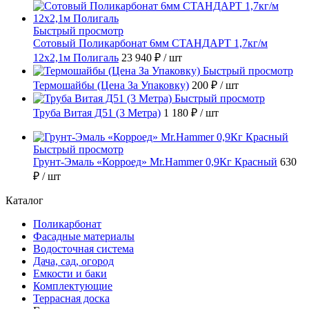
Быстрый просмотр
Сотовый Поликарбонат 6мм СТАНДАРТ 1,7кг/м
12х2,1м Полигаль
23 940 ₽
/ шт
Быстрый просмотр
Термошайбы (Цена За Упаковку)
200 ₽
/ шт
Быстрый просмотр
Труба Витая Д51 (3 Метра)
1 180 ₽
/ шт
Быстрый просмотр
Грунт-Эмаль «Корроед» Mr.Hammer 0,9Кг Красный
630
₽
/ шт
Каталог
Поликарбонат
Фасадные материалы
Водосточная система
Дача, сад, огород
Емкости и баки
Комплектующие
Террасная доска