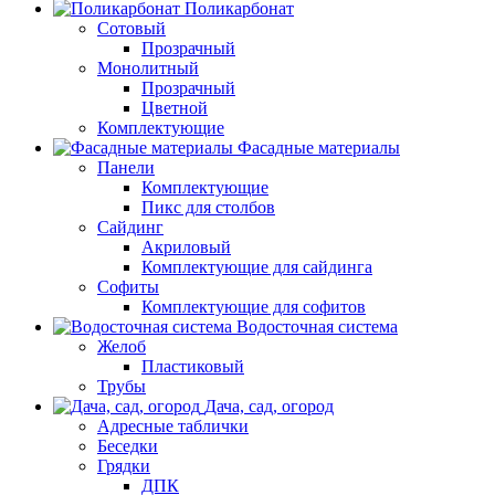
Поликарбонат
Сотовый
Прозрачный
Монолитный
Прозрачный
Цветной
Комплектующие
Фасадные материалы
Панели
Комплектующие
Пикс для столбов
Сайдинг
Акриловый
Комплектующие для сайдинга
Софиты
Комплектующие для софитов
Водосточная система
Желоб
Пластиковый
Трубы
Дача, сад, огород
Адресные таблички
Беседки
Грядки
ДПК