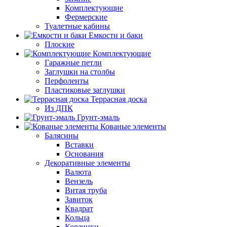
Комплектующие
Фермерские
Туалетные кабины
Емкости и баки
Плоские
Комплектующие
Гаражные петли
Заглушки на столбы
Перфоленты
Пластиковые заглушки
Террасная доска
Из ДПК
Грунт-эмаль
Кованые элементы
Балясины
Вставки
Основания
Декоративные элементы
Валюта
Вензель
Витая труба
Завиток
Квадрат
Кольца
Корзинки