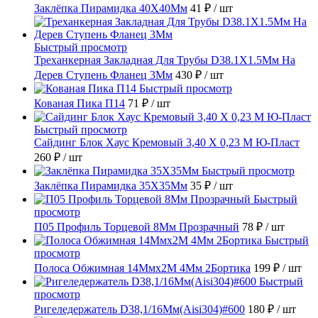
Заклёпка Пирамидка 40X40Мм
41 ₽
/ шт
Быстрый просмотр
Треханкерная Закладная Для Трубы D38.1Х1.5Мм На
Дерев Ступень Фланец 3Мм
430 ₽
/ шт
Быстрый просмотр
Кованая Пика П14
71 ₽
/ шт
Быстрый просмотр
Сайдинг Блок Хаус Кремовый 3,40 Х 0,23 М Ю-Пласт
260 ₽
/ шт
Быстрый просмотр
Заклёпка Пирамидка 35X35Мм
35 ₽
/ шт
Быстрый
просмотр
П05 Профиль Торцевой 8Мм Прозрачный
78 ₽
/ шт
Быстрый
просмотр
Полоса Обжимная 14Ммх2М 4Мм 2Бортика
199 ₽
/ шт
Быстрый
просмотр
Ригеледержатель D38,1/16Мм(Aisi304)#600
180 ₽
/ шт