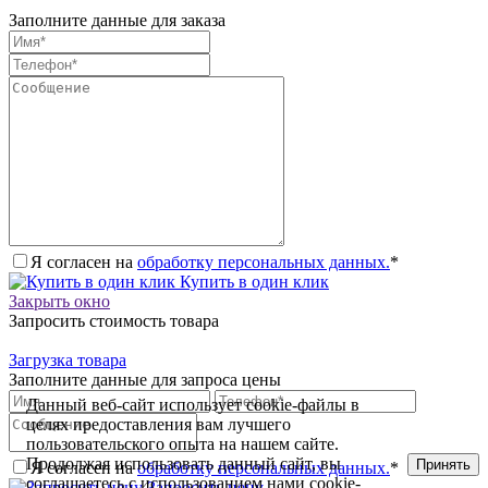
Заполните данные для заказа
Я согласен на
обработку персональных данных.
*
Купить в один клик
Закрыть окно
Запросить стоимость товара
Загрузка товара
Заполните данные для запроса цены
Данный веб-сайт использует cookie-файлы в
целях предоставления вам лучшего
пользовательского опыта на нашем сайте.
Продолжая использовать данный сайт, вы
Принять
Я согласен на
обработку персональных данных.
*
соглашаетесь с использованием нами cookie-
Запросить цену