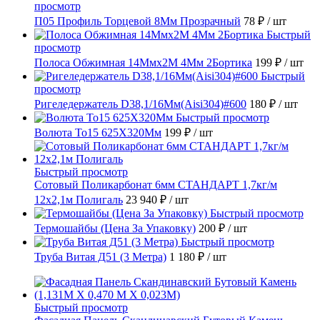
просмотр
П05 Профиль Торцевой 8Мм Прозрачный
78 ₽
/ шт
Быстрый
просмотр
Полоса Обжимная 14Ммх2М 4Мм 2Бортика
199 ₽
/ шт
Быстрый
просмотр
Ригеледержатель D38,1/16Мм(Aisi304)#600
180 ₽
/ шт
Быстрый просмотр
Волюта То15 625X320Мм
199 ₽
/ шт
Быстрый просмотр
Сотовый Поликарбонат 6мм СТАНДАРТ 1,7кг/м
12х2,1м Полигаль
23 940 ₽
/ шт
Быстрый просмотр
Термошайбы (Цена За Упаковку)
200 ₽
/ шт
Быстрый просмотр
Труба Витая Д51 (3 Метра)
1 180 ₽
/ шт
Быстрый просмотр