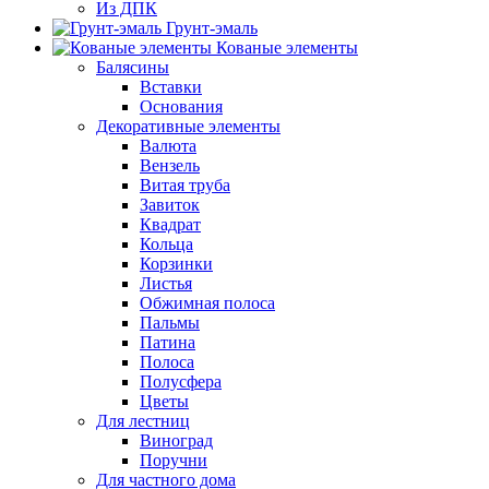
Из ДПК
Грунт-эмаль
Кованые элементы
Балясины
Вставки
Основания
Декоративные элементы
Валюта
Вензель
Витая труба
Завиток
Квадрат
Кольца
Корзинки
Листья
Обжимная полоса
Пальмы
Патина
Полоса
Полусфера
Цветы
Для лестниц
Виноград
Поручни
Для частного дома