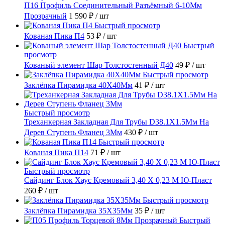
П16 Профиль Соединительный Разъёмный 6-10Мм
Прозрачный
1 590 ₽
/ шт
Быстрый просмотр
Кованая Пика П4
53 ₽
/ шт
Быстрый
просмотр
Кованый элемент Шар Толстостенный Д40
49 ₽
/ шт
Быстрый просмотр
Заклёпка Пирамидка 40X40Мм
41 ₽
/ шт
Быстрый просмотр
Треханкерная Закладная Для Трубы D38.1Х1.5Мм На
Дерев Ступень Фланец 3Мм
430 ₽
/ шт
Быстрый просмотр
Кованая Пика П14
71 ₽
/ шт
Быстрый просмотр
Сайдинг Блок Хаус Кремовый 3,40 Х 0,23 М Ю-Пласт
260 ₽
/ шт
Быстрый просмотр
Заклёпка Пирамидка 35X35Мм
35 ₽
/ шт
Быстрый