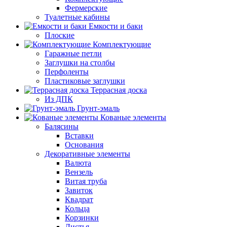
Фермерские
Туалетные кабины
Емкости и баки
Плоские
Комплектующие
Гаражные петли
Заглушки на столбы
Перфоленты
Пластиковые заглушки
Террасная доска
Из ДПК
Грунт-эмаль
Кованые элементы
Балясины
Вставки
Основания
Декоративные элементы
Валюта
Вензель
Витая труба
Завиток
Квадрат
Кольца
Корзинки
Листья