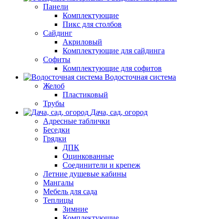
Панели
Комплектующие
Пикс для столбов
Сайдинг
Акриловый
Комплектующие для сайдинга
Софиты
Комплектующие для софитов
Водосточная система
Желоб
Пластиковый
Трубы
Дача, сад, огород
Адресные таблички
Беседки
Грядки
ДПК
Оцинкованные
Соединители и крепеж
Летние душевые кабины
Мангалы
Мебель для сада
Теплицы
Зимние
Комплектующие