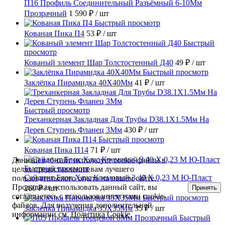
П16 Профиль Соединительный Разъёмный 6-10Мм
Прозрачный
1 590 ₽
/ шт
Быстрый просмотр
Кованая Пика П4
53 ₽
/ шт
Быстрый
просмотр
Кованый элемент Шар Толстостенный Д40
49 ₽
/ шт
Быстрый просмотр
Заклёпка Пирамидка 40X40Мм
41 ₽
/ шт
Быстрый просмотр
Треханкерная Закладная Для Трубы D38.1Х1.5Мм На
Дерев Ступень Фланец 3Мм
430 ₽
/ шт
Быстрый просмотр
Кованая Пика П14
71 ₽
/ шт
Данный веб-сайт использует cookie-файлы в
Быстрый просмотр
целях предоставления вам лучшего
Сайдинг Блок Хаус Кремовый 3,40 Х 0,23 М Ю-Пласт
пользовательского опыта на нашем сайте.
Продолжая использовать данный сайт, вы
Принять
260 ₽
/ шт
соглашаетесь с использованием нами cookie-
Быстрый просмотр
файлов. Для получения дополнительной
Заклёпка Пирамидка 35X35Мм
35 ₽
/ шт
информации см.
Политика Cookie
.
Быстрый