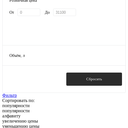
Розничная цена
От
До
Объём, л
1000л
100л
150л
Показать
Сбросить
2000л
200л
Фильтр
Сортировать по:
Показать ещё 4
популярности
популярности
алфавиту
увеличению цены
уменьшению цены