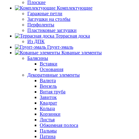
Плоские
Комплектующие
Гаражные петли
Заглушки на столбы
Перфоленты
Пластиковые заглушки
Террасная доска
Из ДПК
Грунт-эмаль
Кованые элементы
Балясины
Вставки
Основания
Декоративные элементы
Валюта
Вензель
Витая труба
Завиток
Квадрат
Кольца
Корзинки
Листья
Обжимная полоса
Пальмы
Патина